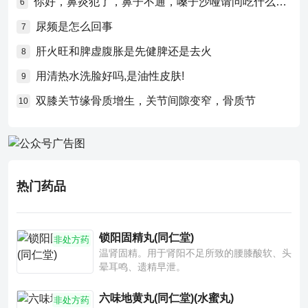
你好，鼻炎犯了，鼻子不通，嗓子沙哑请问吃什么药比较好？
6
尿频是怎么回事
7
肝火旺和脾虚腹胀是先健脾还是去火
8
用清热水洗脸好吗,是油性皮肤!
9
双膝关节缘骨质增生，关节间隙变窄，骨质节
10
热门药品
锁阳固精丸(同仁堂)
非处方药
温肾固精。用于肾阳不足所致的腰膝酸软、头
晕耳鸣、遗精早泄。
六味地黄丸(同仁堂)(水蜜丸)
非处方药