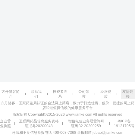
方舟健客简
联系我
投资者关
公司荣
经营资
友情链
介
们
系
誉
质
接
方舟健客－国家药监局认证的合法网上药店，致力于打造优质、低价、便捷的网上药
店和最值得信赖的健康服务平台
版权所有 Copyright©2015-2026 www.jianke.com All rights reserved
企业营
互联网药品信息服务资格
增值电信业务经营许可
粤ICP备
业执照
证书粤20200048
证粤B2-20200259
19121705号
违法和不良信息举报电话 400-003-7368 举报邮箱 jubao@jianke.com