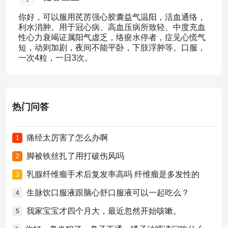
你好，可以服用芪苈强心胶囊益气温阳，活血通络，
利水消肿。用于冠心病、高血压病所致轻、中度充血
性心力衰竭证属阳气虚乏，络瘀水停者，症见心慌气
短，动则加剧，夜间不能平卧，下肢浮肿等。口服，
一次4粒，一日3次。
热门问答
痛经太厉害了怎么办啊
1
脚被铁丝扎了用打破伤风吗
2
乳腺纤维瘤手术后复发率高吗 纤维瘤是多发性的
3
生脉饮口服液跟脑心舒口服液可以一起吃么？
4
我家宝宝才四个月大，最近忽然开始咳嗽。
5