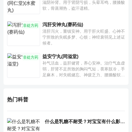
滋阴补肾。用于肾阴亏损，头晕耳鸣，腰膝酸
软，骨蒸潮热，盗汗遗精。
泻肝安神丸(赛药仙)
非处方药
清肝泻火，重镇安神。用于肝火旺盛、心神不
宁所致的失眠多梦、心烦；神经衰弱见上述证
候者。
益安宁丸(同溢堂)
非处方药
补气活血，益肝健肾，养心安神。治疗气血虚
弱，肝肾不足所致的胸闷气短，畏寒肢冷，手
足麻木，对失眠健忘、神疲乏力、腰膝酸软也
有一定疗效。
热门科普
什么是乳糖不耐受？对宝宝有什么影响？