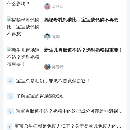
余丽双
揭秘母乳钙磷比，宝宝缺钙磷不再愁
邹娜
新生儿胃肠道不适？选对奶粉很重要！
蒋春玲
宝宝总是吐奶，罪魁祸首竟然是它！
4
了解宝宝的胃肠道状况
5
宝宝胃肠道不适？奶粉中的这些成分可能是罪魁祸首！
6
宝宝总生病就是免疫力低下？关于婴幼儿免疫力的真相，家长必须了解！
7