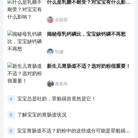
什么是乳糖不耐受？对宝宝有什么影响？
余丽双
揭秘母乳钙磷比，宝宝缺钙磷不再愁
邹娜
新生儿胃肠道不适？选对奶粉很重要！
蒋春玲
宝宝总是吐奶，罪魁祸首竟然是它！
4
了解宝宝的胃肠道状况
5
宝宝胃肠道不适？奶粉中的这些成分可能是罪魁祸首！
6