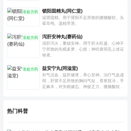
锁阳固精丸(同仁堂)
非处方药
温肾固精。用于肾阳不足所致的腰膝酸软、头
晕耳鸣、遗精早泄。
泻肝安神丸(赛药仙)
非处方药
清肝泻火，重镇安神。用于肝火旺盛、心神不
宁所致的失眠多梦、心烦；神经衰弱见上述证
候者。
益安宁丸(同溢堂)
非处方药
补气活血，益肝健肾，养心安神。治疗气血虚
弱，肝肾不足所致的胸闷气短，畏寒肢冷，手
足麻木，对失眠健忘、神疲乏力、腰膝酸软也
有一定疗效。
热门科普