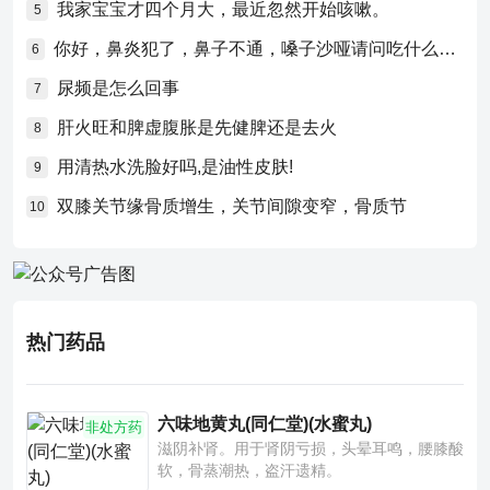
我家宝宝才四个月大，最近忽然开始咳嗽。
5
你好，鼻炎犯了，鼻子不通，嗓子沙哑请问吃什么药比较好？
6
尿频是怎么回事
7
肝火旺和脾虚腹胀是先健脾还是去火
8
用清热水洗脸好吗,是油性皮肤!
9
双膝关节缘骨质增生，关节间隙变窄，骨质节
10
热门药品
六味地黄丸(同仁堂)(水蜜丸)
非处方药
滋阴补肾。用于肾阴亏损，头晕耳鸣，腰膝酸
软，骨蒸潮热，盗汗遗精。