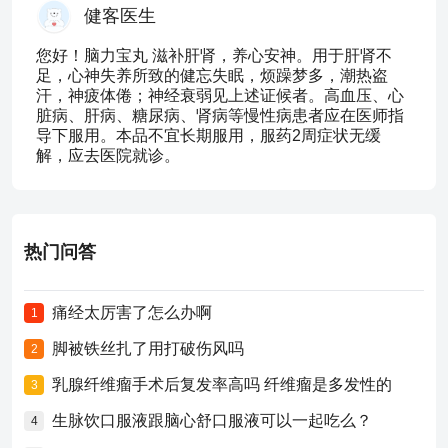
健客医生
您好！脑力宝丸 滋补肝肾，养心安神。用于肝肾不
足，心神失养所致的健忘失眠，烦躁梦多，潮热盗
汗，神疲体倦；神经衰弱见上述证候者。高血压、心
脏病、肝病、糖尿病、肾病等慢性病患者应在医师指
导下服用。本品不宜长期服用，服药2周症状无缓
解，应去医院就诊。
热门问答
痛经太厉害了怎么办啊
1
脚被铁丝扎了用打破伤风吗
2
乳腺纤维瘤手术后复发率高吗 纤维瘤是多发性的
3
生脉饮口服液跟脑心舒口服液可以一起吃么？
4