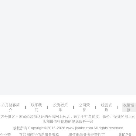
方舟健客简
联系我
投资者关
公司荣
经营资
友情链
介
们
系
誉
质
接
方舟健客－国家药监局认证的合法网上药店，致力于打造优质、低价、便捷的网上药
店和最值得信赖的健康服务平台
版权所有 Copyright©2015-2026 www.jianke.com All rights reserved
企业营
互联网药品信息服务资格
增值电信业务经营许可
粤ICP备