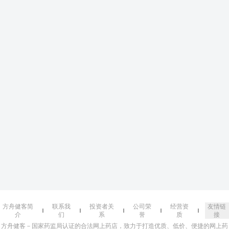
方舟健客简
联系我
投资者关
公司荣
经营资
友情链
介
们
系
誉
质
接
方舟健客－国家药监局认证的合法网上药店，致力于打造优质、低价、便捷的网上药