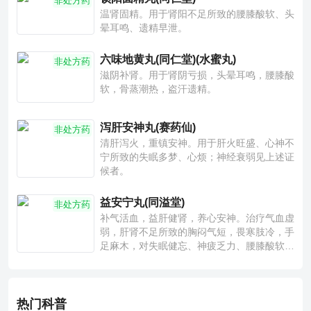
非处方药
温肾固精。用于肾阳不足所致的腰膝酸软、头
晕耳鸣、遗精早泄。
六味地黄丸(同仁堂)(水蜜丸)
非处方药
滋阴补肾。用于肾阴亏损，头晕耳鸣，腰膝酸
软，骨蒸潮热，盗汗遗精。
泻肝安神丸(赛药仙)
非处方药
清肝泻火，重镇安神。用于肝火旺盛、心神不
宁所致的失眠多梦、心烦；神经衰弱见上述证
候者。
益安宁丸(同溢堂)
非处方药
补气活血，益肝健肾，养心安神。治疗气血虚
弱，肝肾不足所致的胸闷气短，畏寒肢冷，手
足麻木，对失眠健忘、神疲乏力、腰膝酸软也
有一定疗效。
热门科普