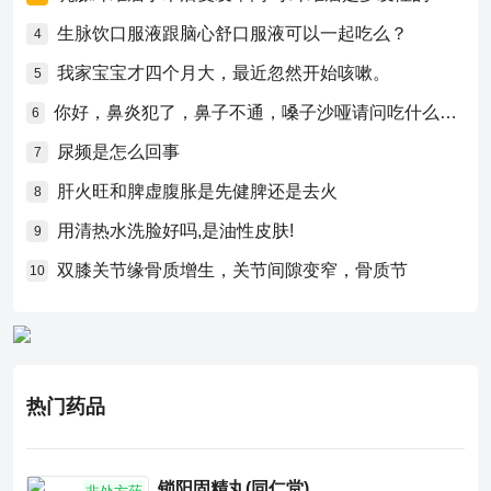
生脉饮口服液跟脑心舒口服液可以一起吃么？
4
我家宝宝才四个月大，最近忽然开始咳嗽。
5
你好，鼻炎犯了，鼻子不通，嗓子沙哑请问吃什么药比较好？
6
尿频是怎么回事
7
肝火旺和脾虚腹胀是先健脾还是去火
8
用清热水洗脸好吗,是油性皮肤!
9
双膝关节缘骨质增生，关节间隙变窄，骨质节
10
热门药品
锁阳固精丸(同仁堂)