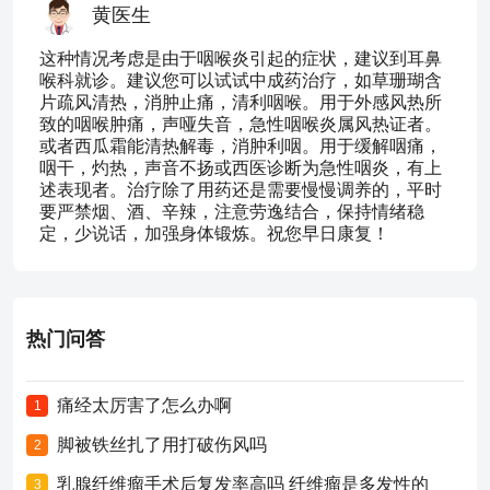
黄医生
这种情况考虑是由于咽喉炎引起的症状，建议到耳鼻
喉科就诊。建议您可以试试中成药治疗，如草珊瑚含
片疏风清热，消肿止痛，清利咽喉。用于外感风热所
致的咽喉肿痛，声哑失音，急性咽喉炎属风热证者。
或者西瓜霜能清热解毒，消肿利咽。用于缓解咽痛，
咽干，灼热，声音不扬或西医诊断为急性咽炎，有上
述表现者。治疗除了用药还是需要慢慢调养的，平时
要严禁烟、酒、辛辣，注意劳逸结合，保持情绪稳
定，少说话，加强身体锻炼。祝您早日康复！
热门问答
痛经太厉害了怎么办啊
1
脚被铁丝扎了用打破伤风吗
2
乳腺纤维瘤手术后复发率高吗 纤维瘤是多发性的
3