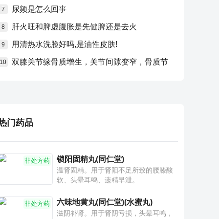
尿频是怎么回事
7
肝火旺和脾虚腹胀是先健脾还是去火
8
用清热水洗脸好吗,是油性皮肤!
9
双膝关节缘骨质增生，关节间隙变窄，骨质节
10
热门药品
锁阳固精丸(同仁堂)
非处方药
温肾固精。用于肾阳不足所致的腰膝酸
软、头晕耳鸣、遗精早泄。
六味地黄丸(同仁堂)(水蜜丸)
非处方药
滋阴补肾。用于肾阴亏损，头晕耳鸣，