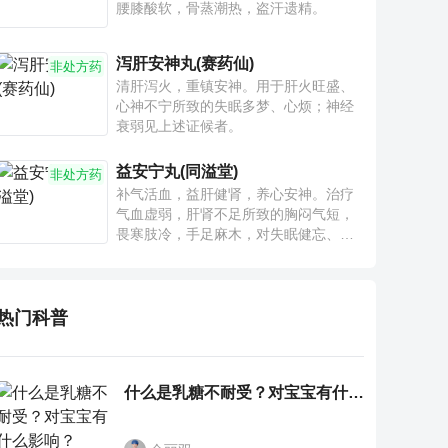
腰膝酸软，骨蒸潮热，盗汗遗精。
泻肝安神丸(赛药仙)
非处方药
清肝泻火，重镇安神。用于肝火旺盛、
心神不宁所致的失眠多梦、心烦；神经
衰弱见上述证候者。
益安宁丸(同溢堂)
非处方药
补气活血，益肝健肾，养心安神。治疗
气血虚弱，肝肾不足所致的胸闷气短，
畏寒肢冷，手足麻木，对失眠健忘、神
疲乏力、腰膝酸软也有一定疗效。
热门科普
什么是乳糖不耐受？对宝宝有什么影响？