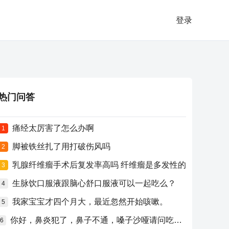
登录
热门问答
痛经太厉害了怎么办啊
1
脚被铁丝扎了用打破伤风吗
2
乳腺纤维瘤手术后复发率高吗 纤维瘤是多发性的
3
生脉饮口服液跟脑心舒口服液可以一起吃么？
4
我家宝宝才四个月大，最近忽然开始咳嗽。
5
你好，鼻炎犯了，鼻子不通，嗓子沙哑请问吃什么药比较好？
6