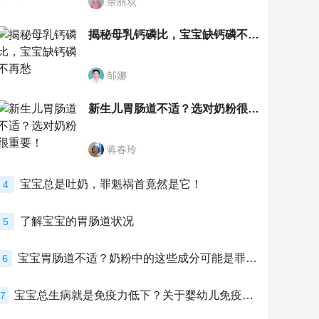
余丽双
揭秘母乳钙磷比，宝宝缺钙磷不再愁
邹娜
新生儿胃肠道不适？选对奶粉很重要！
蒋春玲
宝宝总是吐奶，罪魁祸首竟然是它！
4
了解宝宝的胃肠道状况
5
宝宝胃肠道不适？奶粉中的这些成分可能是罪魁祸首！
6
宝宝总生病就是免疫力低下？关于婴幼儿免疫力的真相，家长必须了解！
7