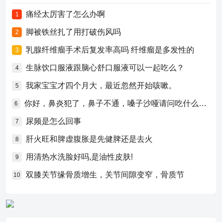
痛经太厉害了怎么办啊
1
脚被铁丝扎了用打破伤风吗
2
乳腺纤维瘤手术后复发率高吗 纤维瘤是多发性的
3
生脉饮口服液跟脑心舒口服液可以一起吃么？
4
我家宝宝才四个月大，最近忽然开始咳嗽。
5
你好，鼻炎犯了，鼻子不通，嗓子沙哑请问吃什么药比较好？
6
尿频是怎么回事
7
肝火旺和脾虚腹胀是先健脾还是去火
8
用清热水洗脸好吗,是油性皮肤!
9
双膝关节缘骨质增生，关节间隙变窄，骨质节
10