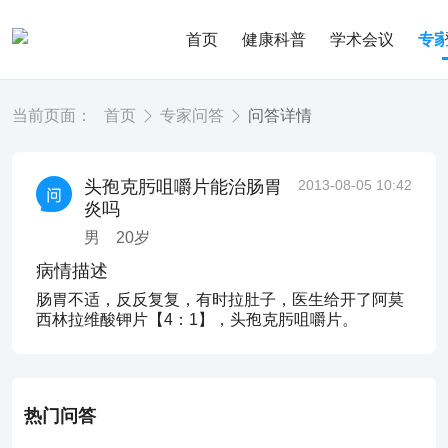
首页
健康科普
学术会议
专
当前页面：
首页
专家问答
问答详情
头孢克肟咀嚼片能治肠胃
2013-08-05 10:42
炎吗
男
20
岁
病情描述
肠胃不适，反反复复，有时拉肚子，医生给开了阿莫
西林拉维酸钾片【4：1】，头孢克肟咀嚼片。
热门问答