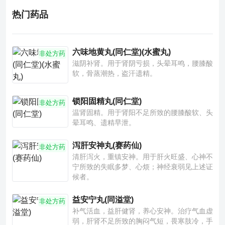
热门药品
六味地黄丸(同仁堂)(水蜜丸)
非处方药
滋阴补肾。用于肾阴亏损，头晕耳鸣，腰膝酸
软，骨蒸潮热，盗汗遗精。
锁阳固精丸(同仁堂)
非处方药
温肾固精。用于肾阳不足所致的腰膝酸软、头
晕耳鸣、遗精早泄。
泻肝安神丸(赛药仙)
非处方药
清肝泻火，重镇安神。用于肝火旺盛、心神不
宁所致的失眠多梦、心烦；神经衰弱见上述证
候者。
益安宁丸(同溢堂)
非处方药
补气活血，益肝健肾，养心安神。治疗气血虚
弱，肝肾不足所致的胸闷气短，畏寒肢冷，手