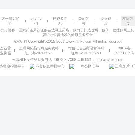
方舟健客简
联系我
投资者关
公司荣
经营资
友情链
介
们
系
誉
质
接
方舟健客－国家药监局认证的合法网上药店，致力于打造优质、低价、便捷的网上药
店和最值得信赖的健康服务平台
版权所有 Copyright©2015-2026 www.jianke.com All rights reserved
企业营
互联网药品信息服务资格
增值电信业务经营许可
粤ICP备
业执照
证书粤20200048
证粤B2-20200259
19121705号
违法和不良信息举报电话 400-003-7368 举报邮箱 jubao@jianke.com