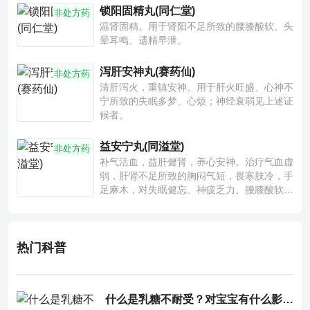
锁阳固精丸(同仁堂)
非处方药
温肾固精。用于肾阳不足所致的腰膝酸软、头
晕耳鸣、遗精早泄。
泻肝安神丸(赛药仙)
非处方药
清肝泻火，重镇安神。用于肝火旺盛、心神不
宁所致的失眠多梦、心烦；神经衰弱见上述证
候者。
益安宁丸(同溢堂)
非处方药
补气活血，益肝健肾，养心安神。治疗气血虚
弱，肝肾不足所致的胸闷气短，畏寒肢冷，手
足麻木，对失眠健忘、神疲乏力、腰膝酸软也
有一定疗效。
热门科普
什么是乳糖不耐受？对宝宝有什么影响？