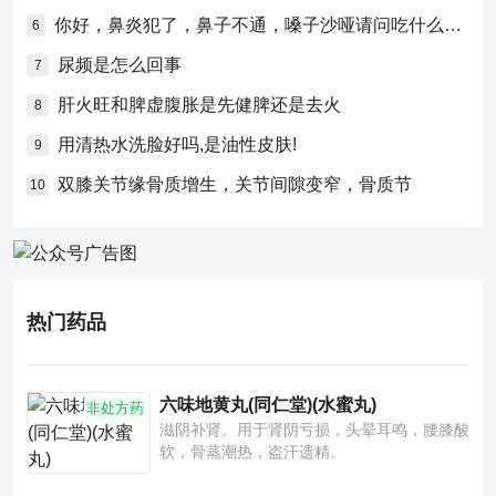
你好，鼻炎犯了，鼻子不通，嗓子沙哑请问吃什么药比较好？
6
尿频是怎么回事
7
肝火旺和脾虚腹胀是先健脾还是去火
8
用清热水洗脸好吗,是油性皮肤!
9
双膝关节缘骨质增生，关节间隙变窄，骨质节
10
热门药品
六味地黄丸(同仁堂)(水蜜丸)
非处方药
滋阴补肾。用于肾阴亏损，头晕耳鸣，腰膝酸
软，骨蒸潮热，盗汗遗精。