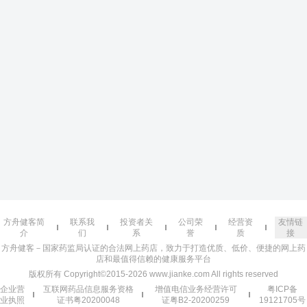
方舟健客简
联系我
投资者关
公司荣
经营资
友情链
介
们
系
誉
质
接
方舟健客－国家药监局认证的合法网上药店，致力于打造优质、低价、便捷的网上药
店和最值得信赖的健康服务平台
版权所有 Copyright©2015-2026 www.jianke.com All rights reserved
企业营
互联网药品信息服务资格
增值电信业务经营许可
粤ICP备
业执照
证书粤20200048
证粤B2-20200259
19121705号