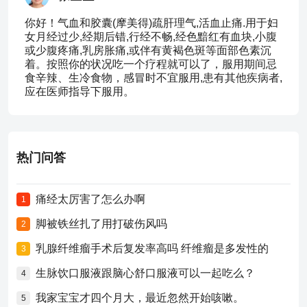
你好！气血和胶囊(摩美得)疏肝理气,活血止痛.用于妇
女月经过少,经期后错,行经不畅,经色黯红有血块,小腹
或少腹疼痛,乳房胀痛,或伴有黄褐色斑等面部色素沉
着。按照你的状况吃一个疗程就可以了，服用期间忌
食辛辣、生冷食物，感冒时不宜服用,患有其他疾病者,
应在医师指导下服用。
热门问答
痛经太厉害了怎么办啊
1
脚被铁丝扎了用打破伤风吗
2
乳腺纤维瘤手术后复发率高吗 纤维瘤是多发性的
3
生脉饮口服液跟脑心舒口服液可以一起吃么？
4
我家宝宝才四个月大，最近忽然开始咳嗽。
5