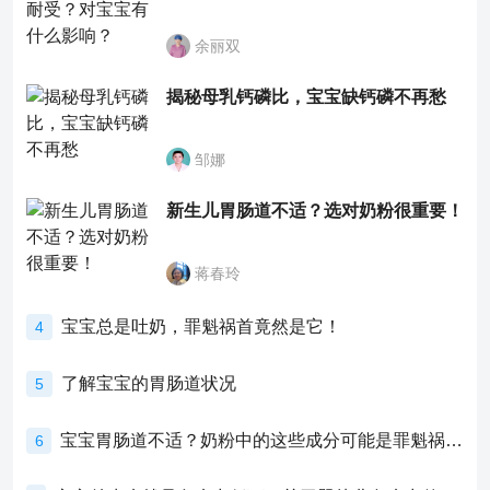
余丽双
揭秘母乳钙磷比，宝宝缺钙磷不再愁
邹娜
新生儿胃肠道不适？选对奶粉很重要！
蒋春玲
宝宝总是吐奶，罪魁祸首竟然是它！
4
了解宝宝的胃肠道状况
5
宝宝胃肠道不适？奶粉中的这些成分可能是罪魁祸首！
6