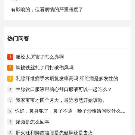
有影响的，但看病情的严重程度了
热门问答
痛经太厉害了怎么办啊
1
脚被铁丝扎了用打破伤风吗
2
乳腺纤维瘤手术后复发率高吗 纤维瘤是多发性的
3
生脉饮口服液跟脑心舒口服液可以一起吃么？
4
我家宝宝才四个月大，最近忽然开始咳嗽。
5
你好，鼻炎犯了，鼻子不通，嗓子沙哑请问吃什么药比较好？
6
尿频是怎么回事
7
肝火旺和脾虚腹胀是先健脾还是去火
8