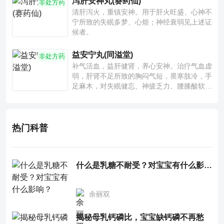
泻肝安神丸(赛药仙)
非处方药
清肝泻火，重镇安神。用于肝火旺盛、心神不
宁所致的失眠多梦、心烦；神经衰弱见上述证
候者。
益安宁丸(同溢堂)
非处方药
补气活血，益肝健肾，养心安神。治疗气血虚
弱，肝肾不足所致的胸闷气短，畏寒肢冷，手
足麻木，对失眠健忘、神疲乏力、腰膝酸软也
有一定疗效。
热门科普
什么是乳糖不耐受？对宝宝有什么影响？
余丽双
揭秘母乳钙磷比，宝宝缺钙磷不再愁