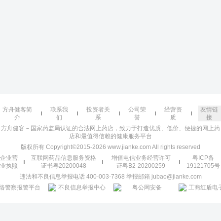
方舟健客简
联系我
投资者关
公司荣
经营资
友情链
介
们
系
誉
质
接
方舟健客－国家药监局认证的合法网上药店，致力于打造优质、低价、便捷的网上药
店和最值得信赖的健康服务平台
版权所有 Copyright©2015-2026 www.jianke.com All rights reserved
企业营
互联网药品信息服务资格
增值电信业务经营许可
粤ICP备
业执照
证书粤20200048
证粤B2-20200259
19121705号
违法和不良信息举报电话 400-003-7368 举报邮箱 jubao@jianke.com