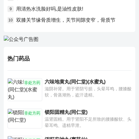
用清热水洗脸好吗,是油性皮肤!
9
双膝关节缘骨质增生，关节间隙变窄，骨质节
10
热门药品
六味地黄丸(同仁堂)(水蜜丸)
非处方药
滋阴补肾。用于肾阴亏损，头晕耳鸣，腰膝酸
软，骨蒸潮热，盗汗遗精。
锁阳固精丸(同仁堂)
非处方药
温肾固精。用于肾阳不足所致的腰膝酸软、头
晕耳鸣、遗精早泄。