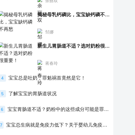
余丽双
揭秘母乳钙磷比，宝宝缺钙磷不再愁
邹娜
新生儿胃肠道不适？选对奶粉很重要！
蒋春玲
宝宝总是吐奶，罪魁祸首竟然是它！
4
了解宝宝的胃肠道状况
5
宝宝胃肠道不适？奶粉中的这些成分可能是罪魁祸首！
6
宝宝总生病就是免疫力低下？关于婴幼儿免疫力的真相，家长必须了解！
7