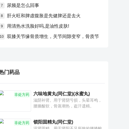
尿频是怎么回事
7
肝火旺和脾虚腹胀是先健脾还是去火
8
用清热水洗脸好吗,是油性皮肤!
9
双膝关节缘骨质增生，关节间隙变窄，骨质节
10
热门药品
六味地黄丸(同仁堂)(水蜜丸)
非处方药
滋阴补肾。用于肾阴亏损，头晕耳鸣，
腰膝酸软，骨蒸潮热，盗汗遗精。
锁阳固精丸(同仁堂)
非处方药
温肾固精。用于肾阳不足所致的腰膝酸