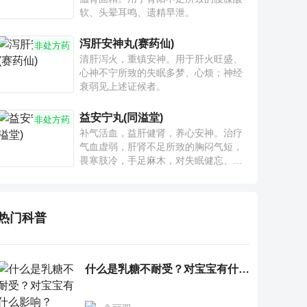
软、头晕耳鸣、遗精早泄。
泻肝安神丸(赛药仙)
非处方药
清肝泻火，重镇安神。用于肝火旺盛、
心神不宁所致的失眠多梦、心烦；神经
衰弱见上述证候者。
益安宁丸(同溢堂)
非处方药
补气活血，益肝健肾，养心安神。治疗
气血虚弱，肝肾不足所致的胸闷气短，
畏寒肢冷，手足麻木，对失眠健忘、神
疲乏力、腰膝酸软也有一定疗效。
热门科普
什么是乳糖不耐受？对宝宝有什么影响？