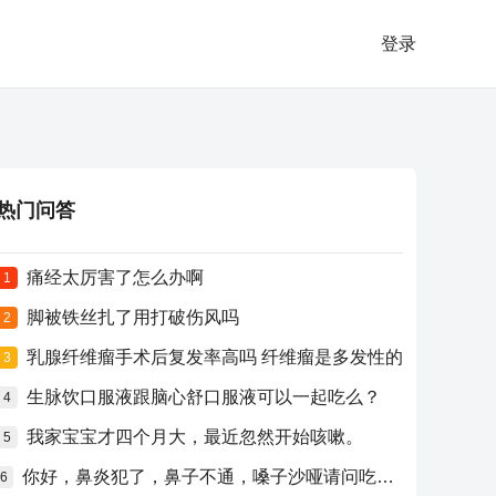
登录
热门问答
痛经太厉害了怎么办啊
1
脚被铁丝扎了用打破伤风吗
2
乳腺纤维瘤手术后复发率高吗 纤维瘤是多发性的
3
生脉饮口服液跟脑心舒口服液可以一起吃么？
4
我家宝宝才四个月大，最近忽然开始咳嗽。
5
你好，鼻炎犯了，鼻子不通，嗓子沙哑请问吃什么药比较好？
6