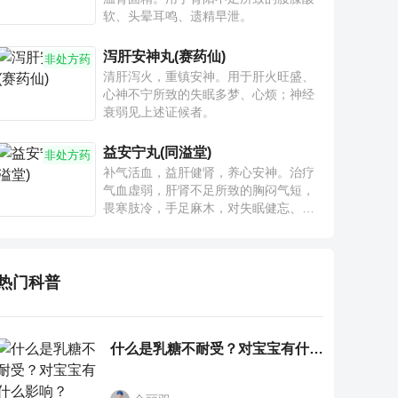
软、头晕耳鸣、遗精早泄。
泻肝安神丸(赛药仙)
非处方药
清肝泻火，重镇安神。用于肝火旺盛、
心神不宁所致的失眠多梦、心烦；神经
衰弱见上述证候者。
益安宁丸(同溢堂)
非处方药
补气活血，益肝健肾，养心安神。治疗
气血虚弱，肝肾不足所致的胸闷气短，
畏寒肢冷，手足麻木，对失眠健忘、神
疲乏力、腰膝酸软也有一定疗效。
热门科普
什么是乳糖不耐受？对宝宝有什么影响？