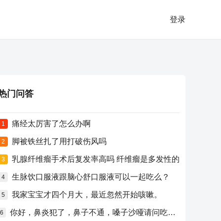
登录
热门问答
痛经太厉害了怎么办啊
1
脚被铁丝扎了用打破伤风吗
2
乳腺纤维瘤手术后复发率高吗 纤维瘤是多发性的
3
生脉饮口服液跟脑心舒口服液可以一起吃么？
4
我家宝宝才四个月大，最近忽然开始咳嗽。
5
你好，鼻炎犯了，鼻子不通，嗓子沙哑请问吃什么药比较好？
6