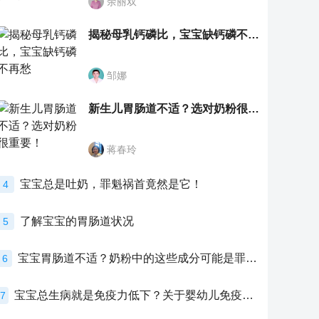
余丽双
揭秘母乳钙磷比，宝宝缺钙磷不再愁
邹娜
新生儿胃肠道不适？选对奶粉很重要！
蒋春玲
宝宝总是吐奶，罪魁祸首竟然是它！
4
了解宝宝的胃肠道状况
5
宝宝胃肠道不适？奶粉中的这些成分可能是罪魁祸首！
6
宝宝总生病就是免疫力低下？关于婴幼儿免疫力的真相，家长必须了解！
7