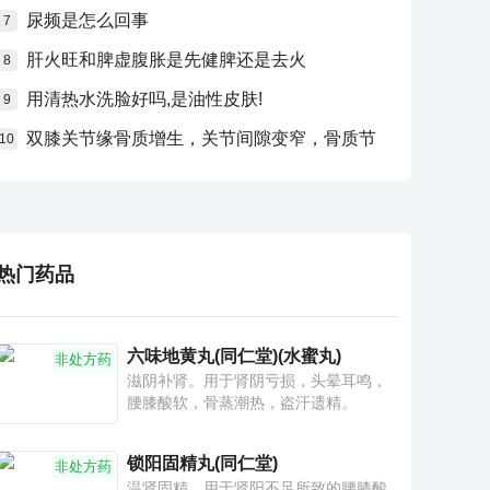
尿频是怎么回事
7
肝火旺和脾虚腹胀是先健脾还是去火
8
用清热水洗脸好吗,是油性皮肤!
9
双膝关节缘骨质增生，关节间隙变窄，骨质节
10
热门药品
六味地黄丸(同仁堂)(水蜜丸)
非处方药
滋阴补肾。用于肾阴亏损，头晕耳鸣，
腰膝酸软，骨蒸潮热，盗汗遗精。
锁阳固精丸(同仁堂)
非处方药
温肾固精。用于肾阳不足所致的腰膝酸