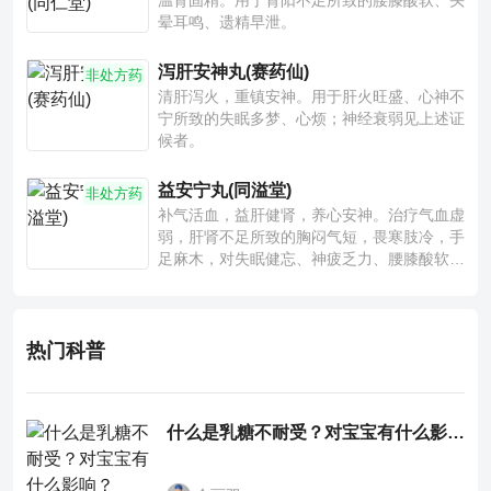
温肾固精。用于肾阳不足所致的腰膝酸软、头
晕耳鸣、遗精早泄。
泻肝安神丸(赛药仙)
非处方药
清肝泻火，重镇安神。用于肝火旺盛、心神不
宁所致的失眠多梦、心烦；神经衰弱见上述证
候者。
益安宁丸(同溢堂)
非处方药
补气活血，益肝健肾，养心安神。治疗气血虚
弱，肝肾不足所致的胸闷气短，畏寒肢冷，手
足麻木，对失眠健忘、神疲乏力、腰膝酸软也
有一定疗效。
热门科普
什么是乳糖不耐受？对宝宝有什么影响？