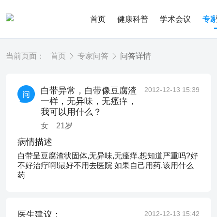
首页
健康科普
学术会议
专
当前页面：
首页
专家问答
问答详情
白带异常，白带像豆腐渣
2012-12-13 15:39
一样，无异味，无瘙痒，
我可以用什么？
女
21
岁
病情描述
白带呈豆腐渣状固体,无异味,无瘙痒.想知道严重吗?好
不好治疗啊!最好不用去医院 如果自己用药,该用什么
药
医生建议：
2012-12-13 15:42