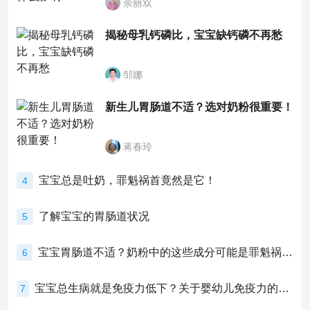
余丽双
揭秘母乳钙磷比，宝宝缺钙磷不再愁
邹娜
新生儿胃肠道不适？选对奶粉很重要！
蒋春玲
宝宝总是吐奶，罪魁祸首竟然是它！
4
了解宝宝的胃肠道状况
5
宝宝胃肠道不适？奶粉中的这些成分可能是罪魁祸首！
6
宝宝总生病就是免疫力低下？关于婴幼儿免疫力的真相，家长必须了解！
7