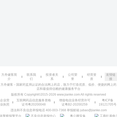
方舟健客简
联系我
投资者关
公司荣
经营资
友情链
介
们
系
誉
质
接
方舟健客－国家药监局认证的合法网上药店，致力于打造优质、低价、便捷的网上药
店和最值得信赖的健康服务平台
版权所有 Copyright©2015-2026 www.jianke.com All rights reserved
企业营
互联网药品信息服务资格
增值电信业务经营许可
粤ICP备
业执照
证书粤20200048
证粤B2-20200259
19121705号
违法和不良信息举报电话 400-003-7368 举报邮箱 jubao@jianke.com