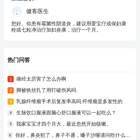
健客医生
您好。你患有霉菌性阴道炎，建议用爱宝疗或保妇康
栓或七粒净治疗加妇炎康，治疗一个月。
热门问答
痛经太厉害了怎么办啊
1
脚被铁丝扎了用打破伤风吗
2
乳腺纤维瘤手术后复发率高吗 纤维瘤是多发性的
3
生脉饮口服液跟脑心舒口服液可以一起吃么？
4
我家宝宝才四个月大，最近忽然开始咳嗽。
5
你好，鼻炎犯了，鼻子不通，嗓子沙哑请问吃什么药比较好？
6