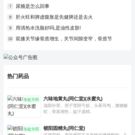
尿频是怎么回事
7
肝火旺和脾虚腹胀是先健脾还是去火
8
用清热水洗脸好吗,是油性皮肤!
9
双膝关节缘骨质增生，关节间隙变窄，骨质节
10
热门药品
六味地黄丸(同仁堂)(水蜜丸)
非处方药
滋阴补肾。用于肾阴亏损，头晕耳鸣，腰膝酸
软，骨蒸潮热，盗汗遗精。
锁阳固精丸(同仁堂)
非处方药