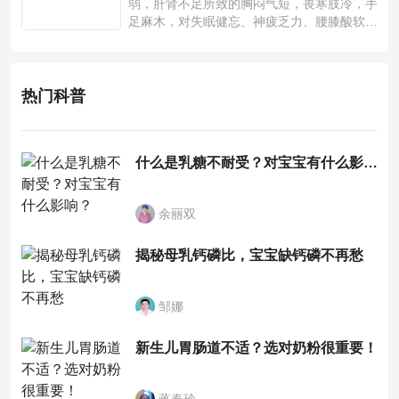
弱，肝肾不足所致的胸闷气短，畏寒肢冷，手
足麻木，对失眠健忘、神疲乏力、腰膝酸软也
有一定疗效。
热门科普
什么是乳糖不耐受？对宝宝有什么影响？
余丽双
揭秘母乳钙磷比，宝宝缺钙磷不再愁
邹娜
新生儿胃肠道不适？选对奶粉很重要！