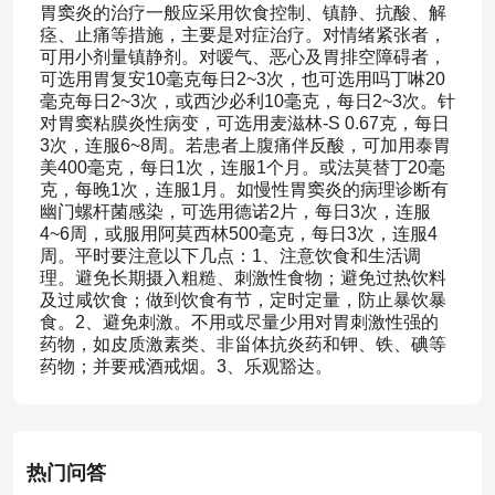
胃窦炎的治疗一般应采用饮食控制、镇静、抗酸、解
痉、止痛等措施，主要是对症治疗。对情绪紧张者，
可用小剂量镇静剂。对嗳气、恶心及胃排空障碍者，
可选用胃复安10毫克每日2~3次，也可选用吗丁啉20
毫克每日2~3次，或西沙必利10毫克，每日2~3次。针
对胃窦粘膜炎性病变，可选用麦滋林-S 0.67克，每日
3次，连服6~8周。若患者上腹痛伴反酸，可加用泰胃
美400毫克，每日1次，连服1个月。或法莫替丁20毫
克，每晚1次，连服1月。如慢性胃窦炎的病理诊断有
幽门螺杆菌感染，可选用德诺2片，每日3次，连服
4~6周，或服用阿莫西林500毫克，每日3次，连服4
周。平时要注意以下几点：1、注意饮食和生活调
理。避免长期摄入粗糙、刺激性食物；避免过热饮料
及过咸饮食；做到饮食有节，定时定量，防止暴饮暴
食。2、避免刺激。不用或尽量少用对胃刺激性强的
药物，如皮质激素类、非甾体抗炎药和钾、铁、碘等
药物；并要戒酒戒烟。3、乐观豁达。
热门问答