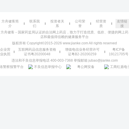
方舟健客简
联系我
投资者关
公司荣
经营资
友情链
介
们
系
誉
质
接
方舟健客－国家药监局认证的合法网上药店，致力于打造优质、低价、便捷的网上药
店和最值得信赖的健康服务平台
版权所有 Copyright©2015-2026 www.jianke.com All rights reserved
企业营
互联网药品信息服务资格
增值电信业务经营许可
粤ICP备
业执照
证书粤20200048
证粤B2-20200259
19121705号
违法和不良信息举报电话 400-003-7368 举报邮箱 jubao@jianke.com