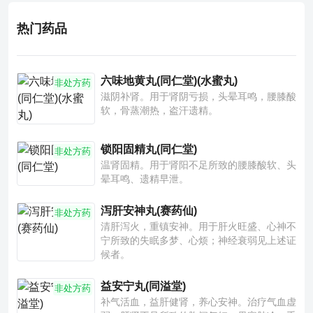
热门药品
六味地黄丸(同仁堂)(水蜜丸)
非处方药
滋阴补肾。用于肾阴亏损，头晕耳鸣，腰膝酸
软，骨蒸潮热，盗汗遗精。
锁阳固精丸(同仁堂)
非处方药
温肾固精。用于肾阳不足所致的腰膝酸软、头
晕耳鸣、遗精早泄。
泻肝安神丸(赛药仙)
非处方药
清肝泻火，重镇安神。用于肝火旺盛、心神不
宁所致的失眠多梦、心烦；神经衰弱见上述证
候者。
益安宁丸(同溢堂)
非处方药
补气活血，益肝健肾，养心安神。治疗气血虚