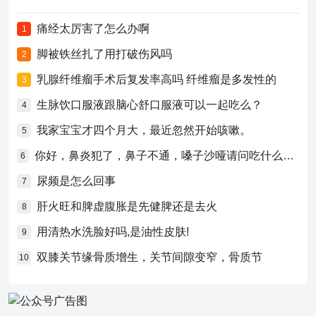
痛经太厉害了怎么办啊
1
脚被铁丝扎了用打破伤风吗
2
乳腺纤维瘤手术后复发率高吗 纤维瘤是多发性的
3
生脉饮口服液跟脑心舒口服液可以一起吃么？
4
我家宝宝才四个月大，最近忽然开始咳嗽。
5
你好，鼻炎犯了，鼻子不通，嗓子沙哑请问吃什么药比较好？
6
尿频是怎么回事
7
肝火旺和脾虚腹胀是先健脾还是去火
8
用清热水洗脸好吗,是油性皮肤!
9
双膝关节缘骨质增生，关节间隙变窄，骨质节
10