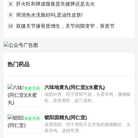
肝火旺和脾虚腹胀是先健脾还是去火
8
用清热水洗脸好吗,是油性皮肤!
9
双膝关节缘骨质增生，关节间隙变窄，骨质节
10
热门药品
六味地黄丸(同仁堂)(水蜜丸)
非处方药
滋阴补肾。用于肾阴亏损，头晕耳鸣，腰膝酸
软，骨蒸潮热，盗汗遗精。
锁阳固精丸(同仁堂)
非处方药
温肾固精。用于肾阳不足所致的腰膝酸软、头
晕耳鸣、遗精早泄。