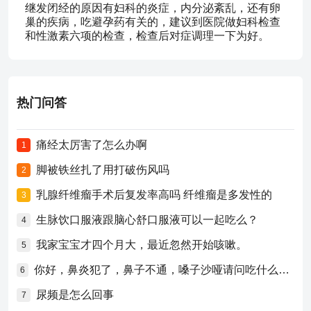
继发闭经的原因有妇科的炎症，内分泌紊乱，还有卵
巢的疾病，吃避孕药有关的，建议到医院做妇科检查
和性激素六项的检查，检查后对症调理一下为好。
热门问答
痛经太厉害了怎么办啊
1
脚被铁丝扎了用打破伤风吗
2
乳腺纤维瘤手术后复发率高吗 纤维瘤是多发性的
3
生脉饮口服液跟脑心舒口服液可以一起吃么？
4
我家宝宝才四个月大，最近忽然开始咳嗽。
5
你好，鼻炎犯了，鼻子不通，嗓子沙哑请问吃什么药比较好？
6
尿频是怎么回事
7