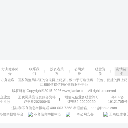
方舟健客简
联系我
投资者关
公司荣
经营资
友情链
介
们
系
誉
质
接
方舟健客－国家药监局认证的合法网上药店，致力于打造优质、低价、便捷的网上药
店和最值得信赖的健康服务平台
版权所有 Copyright©2015-2026 www.jianke.com All rights reserved
企业营
互联网药品信息服务资格
增值电信业务经营许可
粤ICP备
业执照
证书粤20200048
证粤B2-20200259
19121705号
违法和不良信息举报电话 400-003-7368 举报邮箱 jubao@jianke.com