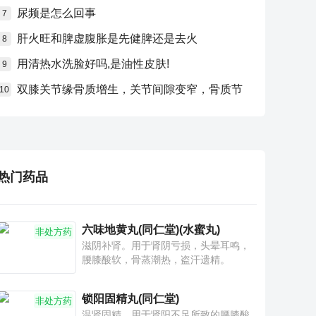
尿频是怎么回事
7
肝火旺和脾虚腹胀是先健脾还是去火
8
用清热水洗脸好吗,是油性皮肤!
9
双膝关节缘骨质增生，关节间隙变窄，骨质节
10
热门药品
六味地黄丸(同仁堂)(水蜜丸)
非处方药
滋阴补肾。用于肾阴亏损，头晕耳鸣，
腰膝酸软，骨蒸潮热，盗汗遗精。
锁阳固精丸(同仁堂)
非处方药
温肾固精。用于肾阳不足所致的腰膝酸