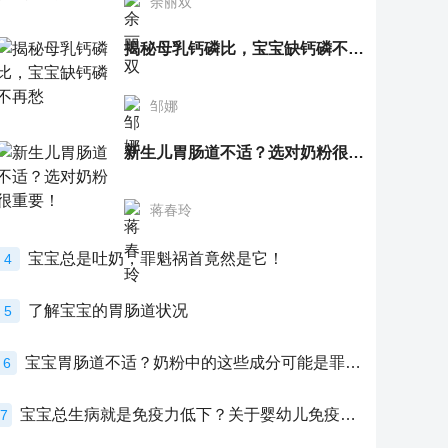
余丽双
揭秘母乳钙磷比，宝宝缺钙磷不再愁
邹娜
新生儿胃肠道不适？选对奶粉很重要！
蒋春玲
宝宝总是吐奶，罪魁祸首竟然是它！
4
了解宝宝的胃肠道状况
5
宝宝胃肠道不适？奶粉中的这些成分可能是罪魁祸首！
6
宝宝总生病就是免疫力低下？关于婴幼儿免疫力的真相，家长必须了解！
7