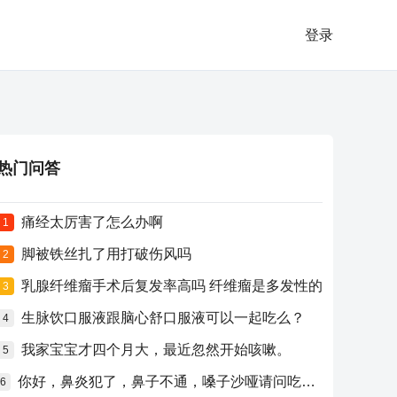
登录
热门问答
痛经太厉害了怎么办啊
1
脚被铁丝扎了用打破伤风吗
2
乳腺纤维瘤手术后复发率高吗 纤维瘤是多发性的
3
生脉饮口服液跟脑心舒口服液可以一起吃么？
4
我家宝宝才四个月大，最近忽然开始咳嗽。
5
你好，鼻炎犯了，鼻子不通，嗓子沙哑请问吃什么药比较好？
6