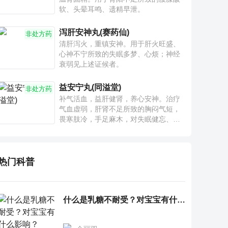
软、头晕耳鸣、遗精早泄。
泻肝安神丸(赛药仙)
非处方药
清肝泻火，重镇安神。用于肝火旺盛、
心神不宁所致的失眠多梦、心烦；神经
衰弱见上述证候者。
益安宁丸(同溢堂)
非处方药
补气活血，益肝健肾，养心安神。治疗
气血虚弱，肝肾不足所致的胸闷气短，
畏寒肢冷，手足麻木，对失眠健忘、神
疲乏力、腰膝酸软也有一定疗效。
热门科普
什么是乳糖不耐受？对宝宝有什么影响？