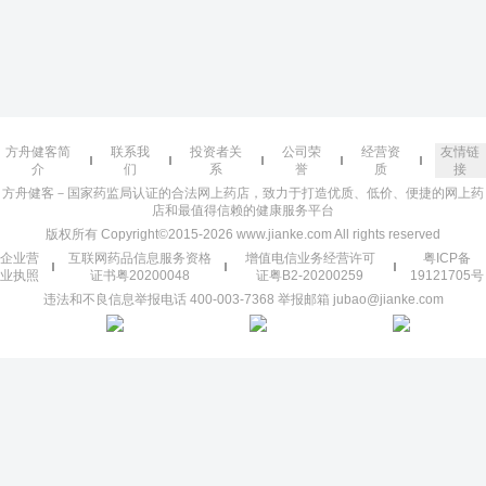
方舟健客简
联系我
投资者关
公司荣
经营资
友情链
介
们
系
誉
质
接
方舟健客－国家药监局认证的合法网上药店，致力于打造优质、低价、便捷的网上药
店和最值得信赖的健康服务平台
版权所有 Copyright©2015-2026 www.jianke.com All rights reserved
企业营
互联网药品信息服务资格
增值电信业务经营许可
粤ICP备
业执照
证书粤20200048
证粤B2-20200259
19121705号
违法和不良信息举报电话 400-003-7368 举报邮箱 jubao@jianke.com