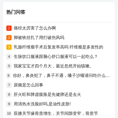
热门问答
痛经太厉害了怎么办啊
1
脚被铁丝扎了用打破伤风吗
2
乳腺纤维瘤手术后复发率高吗 纤维瘤是多发性的
3
生脉饮口服液跟脑心舒口服液可以一起吃么？
4
我家宝宝才四个月大，最近忽然开始咳嗽。
5
你好，鼻炎犯了，鼻子不通，嗓子沙哑请问吃什么药比较好？
6
尿频是怎么回事
7
肝火旺和脾虚腹胀是先健脾还是去火
8
用清热水洗脸好吗,是油性皮肤!
9
双膝关节缘骨质增生，关节间隙变窄，骨质节
10