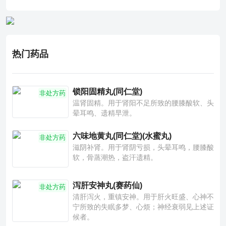
热门药品
锁阳固精丸(同仁堂)
非处方药
温肾固精。用于肾阳不足所致的腰膝酸软、头
晕耳鸣、遗精早泄。
六味地黄丸(同仁堂)(水蜜丸)
非处方药
滋阴补肾。用于肾阴亏损，头晕耳鸣，腰膝酸
软，骨蒸潮热，盗汗遗精。
泻肝安神丸(赛药仙)
非处方药
清肝泻火，重镇安神。用于肝火旺盛、心神不
宁所致的失眠多梦、心烦；神经衰弱见上述证
候者。