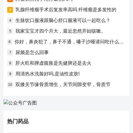
乳腺纤维瘤手术后复发率高吗 纤维瘤是多发性的
3
生脉饮口服液跟脑心舒口服液可以一起吃么？
4
我家宝宝才四个月大，最近忽然开始咳嗽。
5
你好，鼻炎犯了，鼻子不通，嗓子沙哑请问吃什么药比较好？
6
尿频是怎么回事
7
肝火旺和脾虚腹胀是先健脾还是去火
8
用清热水洗脸好吗,是油性皮肤!
9
双膝关节缘骨质增生，关节间隙变窄，骨质节
10
热门药品