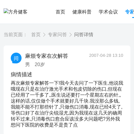
首页
健康科普
学术会议
专
当前页面：
首页
专家问答
问答详情
麻烦专家在次解答
2007-04-28 13:10
男
20
岁
病情描述
再次麻烦专家解答一下!我今天去问了一下医生,他说我
哦现在只是在治疗激光手术和包皮切除的伤口,但现在
已经用了一千多了,,医生说还要打一个星期左右的针,,
这样的话,仅仅做个手术就要好几千块.我没那么多钱,
我能不能不打那些针了,只做伤口消毒,现在已经4天了,
等伤口好了在治疗尖锐湿尤,因为我现在这几天的确周
转不过来,只消毒伤口愈合应该没多大问题吧?另外我
想问下医院的收费是不是贵了点