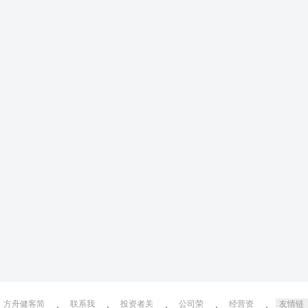
方舟健客简
联系我
投资者关
公司荣
经营资
友情链