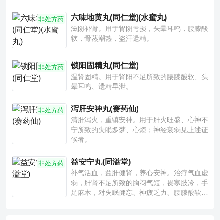
六味地黄丸(同仁堂)(水蜜丸)
非处方药
滋阴补肾。用于肾阴亏损，头晕耳鸣，腰膝酸
软，骨蒸潮热，盗汗遗精。
锁阳固精丸(同仁堂)
非处方药
温肾固精。用于肾阳不足所致的腰膝酸软、头
晕耳鸣、遗精早泄。
泻肝安神丸(赛药仙)
非处方药
清肝泻火，重镇安神。用于肝火旺盛、心神不
宁所致的失眠多梦、心烦；神经衰弱见上述证
候者。
益安宁丸(同溢堂)
非处方药
补气活血，益肝健肾，养心安神。治疗气血虚
弱，肝肾不足所致的胸闷气短，畏寒肢冷，手
足麻木，对失眠健忘、神疲乏力、腰膝酸软也
有一定疗效。