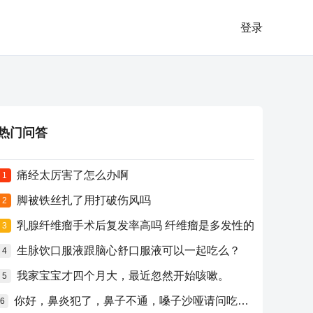
登录
热门问答
痛经太厉害了怎么办啊
1
脚被铁丝扎了用打破伤风吗
2
乳腺纤维瘤手术后复发率高吗 纤维瘤是多发性的
3
生脉饮口服液跟脑心舒口服液可以一起吃么？
4
我家宝宝才四个月大，最近忽然开始咳嗽。
5
你好，鼻炎犯了，鼻子不通，嗓子沙哑请问吃什么药比较好？
6