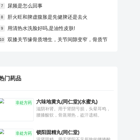
尿频是怎么回事
7
肝火旺和脾虚腹胀是先健脾还是去火
8
用清热水洗脸好吗,是油性皮肤!
9
双膝关节缘骨质增生，关节间隙变窄，骨质节
10
热门药品
六味地黄丸(同仁堂)(水蜜丸)
非处方药
滋阴补肾。用于肾阴亏损，头晕耳鸣，
腰膝酸软，骨蒸潮热，盗汗遗精。
锁阳固精丸(同仁堂)
非处方药
温肾固精。用于肾阳不足所致的腰膝酸