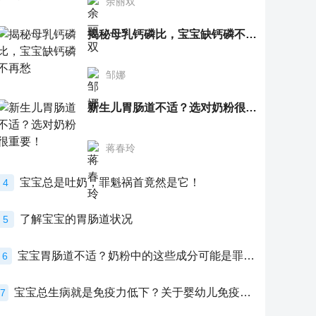
余丽双
揭秘母乳钙磷比，宝宝缺钙磷不再愁
邹娜
新生儿胃肠道不适？选对奶粉很重要！
蒋春玲
宝宝总是吐奶，罪魁祸首竟然是它！
4
了解宝宝的胃肠道状况
5
宝宝胃肠道不适？奶粉中的这些成分可能是罪魁祸首！
6
宝宝总生病就是免疫力低下？关于婴幼儿免疫力的真相，家长必须了解！
7