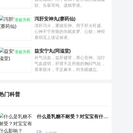
软、头晕耳鸣、遗精早泄。
泻肝安神丸(赛药仙)
非处方药
清肝泻火，重镇安神。用于肝火旺盛、
心神不宁所致的失眠多梦、心烦；神经
衰弱见上述证候者。
益安宁丸(同溢堂)
非处方药
补气活血，益肝健肾，养心安神。治疗
气血虚弱，肝肾不足所致的胸闷气短，
畏寒肢冷，手足麻木，对失眠健忘、神
疲乏力、腰膝酸软也有一定疗效。
热门科普
什么是乳糖不耐受？对宝宝有什么影响？