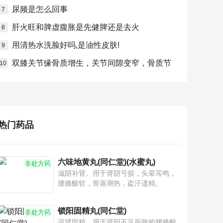
尿频是怎么回事
7
肝火旺和脾虚腹胀是先健脾还是去火
8
用清热水洗脸好吗,是油性皮肤!
9
双膝关节缘骨质增生，关节间隙变窄，骨质节
10
热门药品
六味地黄丸(同仁堂)(水蜜丸)
非处方药
滋阴补肾。用于肾阴亏损，头晕耳鸣，
腰膝酸软，骨蒸潮热，盗汗遗精。
锁阳固精丸(同仁堂)
非处方药
温肾固精。用于肾阳不足所致的腰膝酸