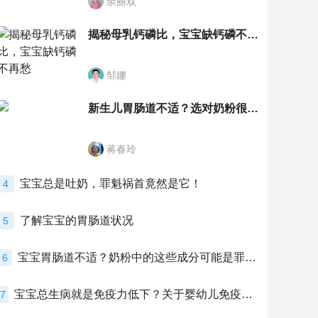
余丽双
揭秘母乳钙磷比，宝宝缺钙磷不再愁
邹娜
新生儿胃肠道不适？选对奶粉很重要！
蒋春玲
宝宝总是吐奶，罪魁祸首竟然是它！
4
了解宝宝的胃肠道状况
5
宝宝胃肠道不适？奶粉中的这些成分可能是罪魁祸首！
6
宝宝总生病就是免疫力低下？关于婴幼儿免疫力的真相，家长必须了解！
7