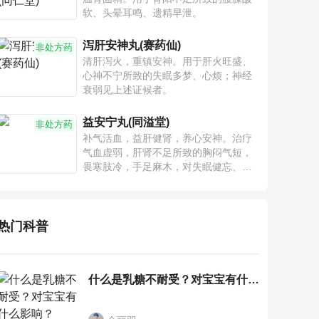
软、头晕耳鸣、遗精早泄。
泻肝安神丸(赛药仙)
非处方药
清肝泻火，重镇安神。用于肝火旺盛、
心神不宁所致的失眠多梦、心烦；神经
衰弱见上述证候者。
益安宁丸(同溢堂)
非处方药
补气活血，益肝健肾，养心安神。治疗
气血虚弱，肝肾不足所致的胸闷气短，
畏寒肢冷，手足麻木，对失眠健忘、神
疲乏力、腰膝酸软也有一定疗效。
热门科普
什么是乳糖不耐受？对宝宝有什么影响？