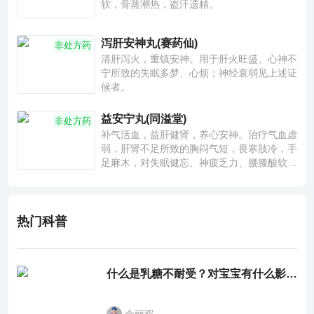
软，骨蒸潮热，盗汗遗精。
泻肝安神丸(赛药仙)
非处方药
清肝泻火，重镇安神。用于肝火旺盛、心神不
宁所致的失眠多梦、心烦；神经衰弱见上述证
候者。
益安宁丸(同溢堂)
非处方药
补气活血，益肝健肾，养心安神。治疗气血虚
弱，肝肾不足所致的胸闷气短，畏寒肢冷，手
足麻木，对失眠健忘、神疲乏力、腰膝酸软也
有一定疗效。
热门科普
什么是乳糖不耐受？对宝宝有什么影响？