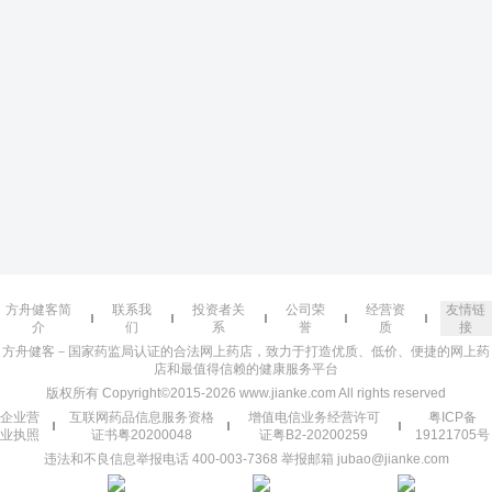
方舟健客简
联系我
投资者关
公司荣
经营资
友情链
介
们
系
誉
质
接
方舟健客－国家药监局认证的合法网上药店，致力于打造优质、低价、便捷的网上药
店和最值得信赖的健康服务平台
版权所有 Copyright©2015-2026 www.jianke.com All rights reserved
企业营
互联网药品信息服务资格
增值电信业务经营许可
粤ICP备
业执照
证书粤20200048
证粤B2-20200259
19121705号
违法和不良信息举报电话 400-003-7368 举报邮箱 jubao@jianke.com