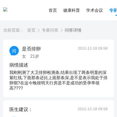
首页
健康科普
学术会议
专
当前页面：
首页
专家问答
问答详情
是否排卵
2012-12-18 09:58
女
21
岁
病情描述
我刚刚测了大卫排卵检测条,结果出现了两条明显的深
紫红线,下面那条还比上面那条深,是不是表示我处于排
卵期?在这今晚很明天行房是不是成功的受孕率很
高????
医生建议：
2012-12-18 09:58