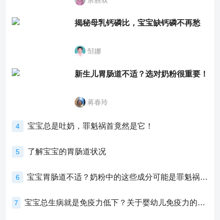
余丽双
揭秘母乳钙磷比，宝宝缺钙磷不再愁
邹娜
新生儿胃肠道不适？选对奶粉很重要！
蒋春玲
宝宝总是吐奶，罪魁祸首竟然是它！
4
了解宝宝的胃肠道状况
5
宝宝胃肠道不适？奶粉中的这些成分可能是罪魁祸首！
6
宝宝总生病就是免疫力低下？关于婴幼儿免疫力的真相，家长必须了解！
7