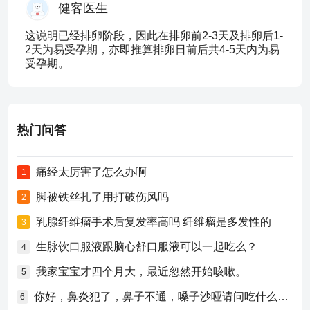
健客医生
这说明已经排卵阶段，因此在排卵前2-3天及排卵后1-
2天为易受孕期，亦即推算排卵日前后共4-5天内为易
受孕期。
热门问答
痛经太厉害了怎么办啊
1
脚被铁丝扎了用打破伤风吗
2
乳腺纤维瘤手术后复发率高吗 纤维瘤是多发性的
3
生脉饮口服液跟脑心舒口服液可以一起吃么？
4
我家宝宝才四个月大，最近忽然开始咳嗽。
5
你好，鼻炎犯了，鼻子不通，嗓子沙哑请问吃什么药比较好？
6