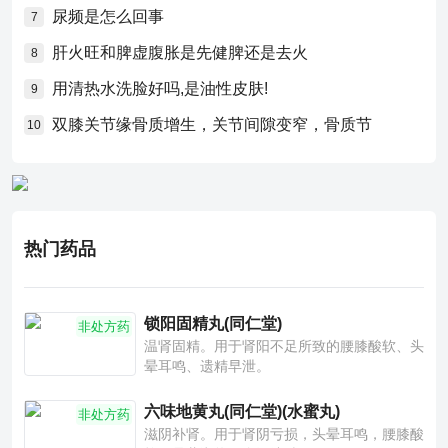
尿频是怎么回事
7
肝火旺和脾虚腹胀是先健脾还是去火
8
用清热水洗脸好吗,是油性皮肤!
9
双膝关节缘骨质增生，关节间隙变窄，骨质节
10
热门药品
锁阳固精丸(同仁堂)
非处方药
温肾固精。用于肾阳不足所致的腰膝酸软、头
晕耳鸣、遗精早泄。
六味地黄丸(同仁堂)(水蜜丸)
非处方药
滋阴补肾。用于肾阴亏损，头晕耳鸣，腰膝酸