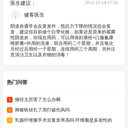
医生建议：
2012-12-18 17:10
健客医生
阴道炎通常会反复发作，抵抗力下降的情况也会复
发，建议你目前做个白带化验，如果还是原来的霉菌
性阴道炎，你现在用药，可以用保妇康栓+口服氟康
唑胶囊+外用的洗液，联合用药二个星期，并且每次
月经过后用经一个星期，连续用药三个周期，另外注
意清洁卫生以及衣物的消毒！
热门问答
痛经太厉害了怎么办啊
1
脚被铁丝扎了用打破伤风吗
2
乳腺纤维瘤手术后复发率高吗 纤维瘤是多发性的
3