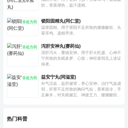
软，骨蒸潮热，盗汗遗精。
锁阳固精丸(同仁堂)
非处方药
温肾固精。用于肾阳不足所致的腰膝酸软、头
晕耳鸣、遗精早泄。
泻肝安神丸(赛药仙)
非处方药
清肝泻火，重镇安神。用于肝火旺盛、心神不
宁所致的失眠多梦、心烦；神经衰弱见上述证
候者。
益安宁丸(同溢堂)
非处方药
补气活血，益肝健肾，养心安神。治疗气血虚
弱，肝肾不足所致的胸闷气短，畏寒肢冷，手
足麻木，对失眠健忘、神疲乏力、腰膝酸软也
有一定疗效。
热门科普