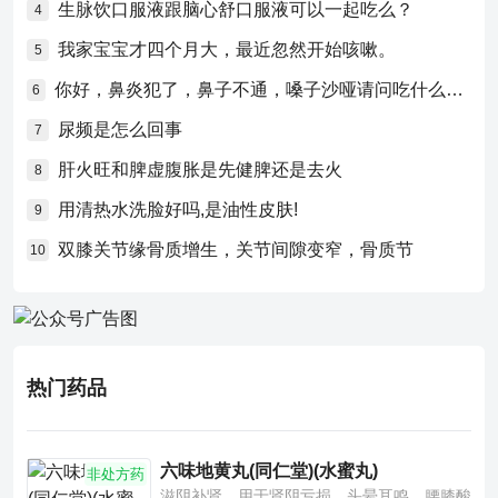
生脉饮口服液跟脑心舒口服液可以一起吃么？
4
我家宝宝才四个月大，最近忽然开始咳嗽。
5
你好，鼻炎犯了，鼻子不通，嗓子沙哑请问吃什么药比较好？
6
尿频是怎么回事
7
肝火旺和脾虚腹胀是先健脾还是去火
8
用清热水洗脸好吗,是油性皮肤!
9
双膝关节缘骨质增生，关节间隙变窄，骨质节
10
热门药品
六味地黄丸(同仁堂)(水蜜丸)
非处方药
滋阴补肾。用于肾阴亏损，头晕耳鸣，腰膝酸