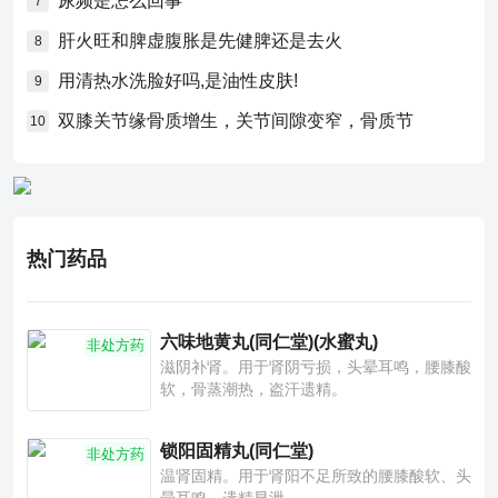
尿频是怎么回事
7
肝火旺和脾虚腹胀是先健脾还是去火
8
用清热水洗脸好吗,是油性皮肤!
9
双膝关节缘骨质增生，关节间隙变窄，骨质节
10
热门药品
六味地黄丸(同仁堂)(水蜜丸)
非处方药
滋阴补肾。用于肾阴亏损，头晕耳鸣，腰膝酸
软，骨蒸潮热，盗汗遗精。
锁阳固精丸(同仁堂)
非处方药
温肾固精。用于肾阳不足所致的腰膝酸软、头