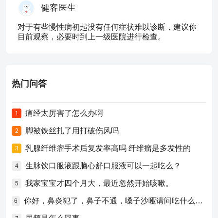
健客医生
对于有些慢性病初起没有任何症状难以诊断，建议你
目前观察，必要时到上一级医院进行检查。
热门问答
痛经太厉害了怎么办啊
1
脚被铁丝扎了用打破伤风吗
2
乳腺纤维瘤手术后复发率高吗 纤维瘤是多发性的
3
生脉饮口服液跟脑心舒口服液可以一起吃么？
4
我家宝宝才四个月大，最近忽然开始咳嗽。
5
你好，鼻炎犯了，鼻子不通，嗓子沙哑请问吃什么药比较好？
6