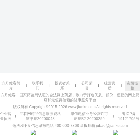
方舟健客简
联系我
投资者关
公司荣
经营资
友情链
介
们
系
誉
质
接
方舟健客－国家药监局认证的合法网上药店，致力于打造优质、低价、便捷的网上药
店和最值得信赖的健康服务平台
版权所有 Copyright©2015-2026 www.jianke.com All rights reserved
企业营
互联网药品信息服务资格
增值电信业务经营许可
粤ICP备
业执照
证书粤20200048
证粤B2-20200259
19121705号
违法和不良信息举报电话 400-003-7368 举报邮箱 jubao@jianke.com