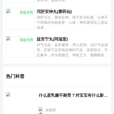
晕耳鸣、遗精早泄。
泻肝安神丸(赛药仙)
非处方药
清肝泻火，重镇安神。用于肝火旺盛、心神不
宁所致的失眠多梦、心烦；神经衰弱见上述证
候者。
益安宁丸(同溢堂)
非处方药
补气活血，益肝健肾，养心安神。治疗气血虚
弱，肝肾不足所致的胸闷气短，畏寒肢冷，手
足麻木，对失眠健忘、神疲乏力、腰膝酸软也
有一定疗效。
热门科普
什么是乳糖不耐受？对宝宝有什么影响？
余丽双