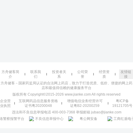
方舟健客简
联系我
投资者关
公司荣
经营资
友情链
介
们
系
誉
质
接
方舟健客－国家药监局认证的合法网上药店，致力于打造优质、低价、便捷的网上药
店和最值得信赖的健康服务平台
版权所有 Copyright©2015-2026 www.jianke.com All rights reserved
企业营
互联网药品信息服务资格
增值电信业务经营许可
粤ICP备
业执照
证书粤20200048
证粤B2-20200259
19121705号
违法和不良信息举报电话 400-003-7368 举报邮箱 jubao@jianke.com