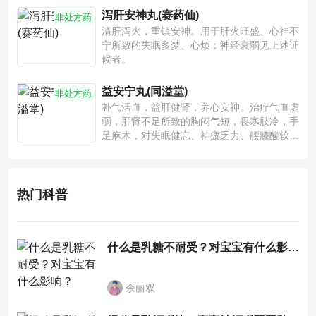
泻肝安神丸(赛药仙)
非处方药
清肝泻火，重镇安神。用于肝火旺盛、心神不
宁所致的失眠多梦、心烦；神经衰弱见上述证
候者。
益安宁丸(同溢堂)
非处方药
补气活血，益肝健肾，养心安神。治疗气血虚
弱，肝肾不足所致的胸闷气短，畏寒肢冷，手
足麻木，对失眠健忘、神疲乏力、腰膝酸软也
有一定疗效。
热门科普
什么是乳糖不耐受？对宝宝有什么影响？
余丽双