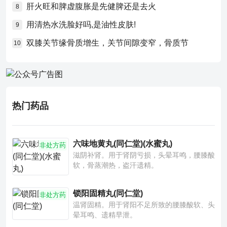
肝火旺和脾虚腹胀是先健脾还是去火
8
用清热水洗脸好吗,是油性皮肤!
9
双膝关节缘骨质增生，关节间隙变窄，骨质节
10
热门药品
六味地黄丸(同仁堂)(水蜜丸)
非处方药
滋阴补肾。用于肾阴亏损，头晕耳鸣，腰膝酸
软，骨蒸潮热，盗汗遗精。
锁阳固精丸(同仁堂)
非处方药
温肾固精。用于肾阳不足所致的腰膝酸软、头
晕耳鸣、遗精早泄。