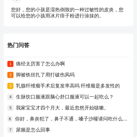
您好，您的小孩是湿热倒致的一种过敏性的皮炎，您
可以给您的小孩用冰片痱子粉进行涂抹的。
热门问答
痛经太厉害了怎么办啊
1
脚被铁丝扎了用打破伤风吗
2
乳腺纤维瘤手术后复发率高吗 纤维瘤是多发性的
3
生脉饮口服液跟脑心舒口服液可以一起吃么？
4
我家宝宝才四个月大，最近忽然开始咳嗽。
5
你好，鼻炎犯了，鼻子不通，嗓子沙哑请问吃什么药比较好？
6
尿频是怎么回事
7