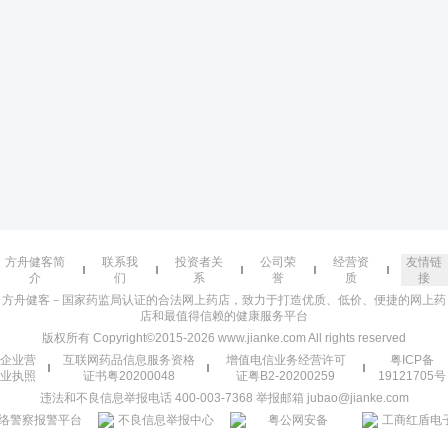
方舟健客简
联系我
投资者关
公司荣
经营资
友情链
介
们
系
誉
质
接
方舟健客－国家药监局认证的合法网上药店，致力于打造优质、低价、便捷的网上药
店和最值得信赖的健康服务平台
版权所有 Copyright©2015-2026 www.jianke.com All rights reserved
企业营
互联网药品信息服务资格
增值电信业务经营许可
粤ICP备
业执照
证书粤20200048
证粤B2-20200259
19121705号
违法和不良信息举报电话 400-003-7368 举报邮箱 jubao@jianke.com