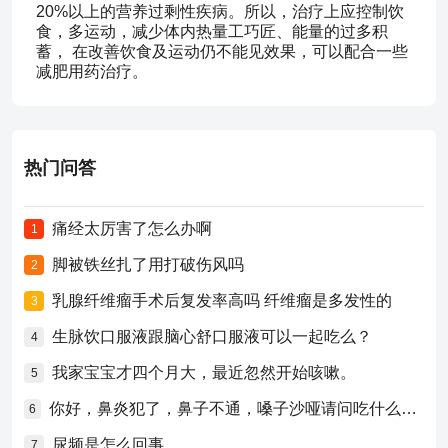
20%以上的营养过剩性疾病。所以，治疗上应控制饮
食，多运动，减少体内热量工巧匠、能量的过多积
蓄， 在改善饮食及运动仍不能见效果，可以配合一些
减肥用药治疗。
热门问答
痛经太厉害了怎么办啊
1
脚被铁丝扎了用打破伤风吗
2
乳腺纤维瘤手术后复发率高吗 纤维瘤是多发性的
3
生脉饮口服液跟脑心舒口服液可以一起吃么？
4
我家宝宝才四个月大，最近忽然开始咳嗽。
5
你好，鼻炎犯了，鼻子不通，嗓子沙哑请问吃什么药比较好？
6
尿频是怎么回事
7