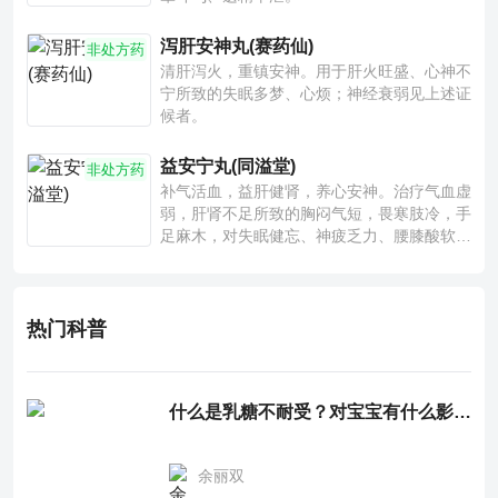
泻肝安神丸(赛药仙)
非处方药
清肝泻火，重镇安神。用于肝火旺盛、心神不
宁所致的失眠多梦、心烦；神经衰弱见上述证
候者。
益安宁丸(同溢堂)
非处方药
补气活血，益肝健肾，养心安神。治疗气血虚
弱，肝肾不足所致的胸闷气短，畏寒肢冷，手
足麻木，对失眠健忘、神疲乏力、腰膝酸软也
有一定疗效。
热门科普
什么是乳糖不耐受？对宝宝有什么影响？
余丽双