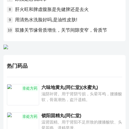
肝火旺和脾虚腹胀是先健脾还是去火
8
用清热水洗脸好吗,是油性皮肤!
9
双膝关节缘骨质增生，关节间隙变窄，骨质节
10
热门药品
六味地黄丸(同仁堂)(水蜜丸)
非处方药
滋阴补肾。用于肾阴亏损，头晕耳鸣，腰膝酸
软，骨蒸潮热，盗汗遗精。
锁阳固精丸(同仁堂)
非处方药
温肾固精。用于肾阳不足所致的腰膝酸软、头
晕耳鸣、遗精早泄。