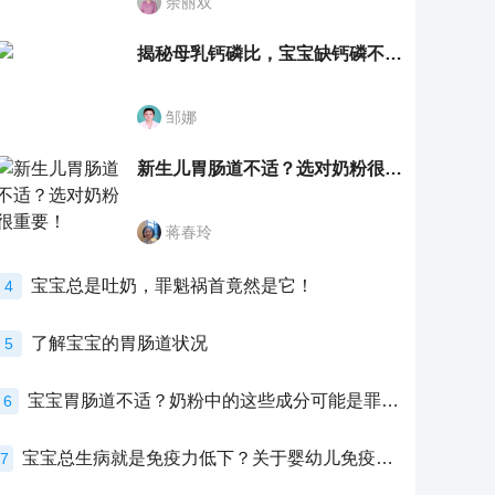
余丽双
揭秘母乳钙磷比，宝宝缺钙磷不再愁
邹娜
新生儿胃肠道不适？选对奶粉很重要！
蒋春玲
宝宝总是吐奶，罪魁祸首竟然是它！
4
了解宝宝的胃肠道状况
5
宝宝胃肠道不适？奶粉中的这些成分可能是罪魁祸首！
6
宝宝总生病就是免疫力低下？关于婴幼儿免疫力的真相，家长必须了解！
7