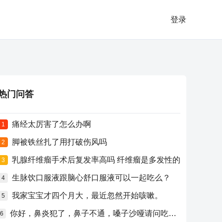
登录
热门问答
痛经太厉害了怎么办啊
1
脚被铁丝扎了用打破伤风吗
2
乳腺纤维瘤手术后复发率高吗 纤维瘤是多发性的
3
生脉饮口服液跟脑心舒口服液可以一起吃么？
4
我家宝宝才四个月大，最近忽然开始咳嗽。
5
你好，鼻炎犯了，鼻子不通，嗓子沙哑请问吃什么药比较好？
6