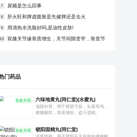
尿频是怎么回事
7
肝火旺和脾虚腹胀是先健脾还是去火
8
用清热水洗脸好吗,是油性皮肤!
9
双膝关节缘骨质增生，关节间隙变窄，骨质节
10
热门药品
六味地黄丸(同仁堂)(水蜜丸)
非处方药
滋阴补肾。用于肾阴亏损，头晕耳鸣，
腰膝酸软，骨蒸潮热，盗汗遗精。
锁阳固精丸(同仁堂)
非处方药
温肾固精。用于肾阳不足所致的腰膝酸