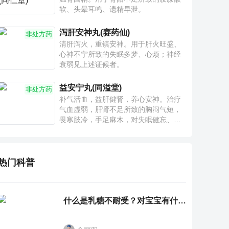
软、头晕耳鸣、遗精早泄。
泻肝安神丸(赛药仙)
非处方药
清肝泻火，重镇安神。用于肝火旺盛、
心神不宁所致的失眠多梦、心烦；神经
衰弱见上述证候者。
益安宁丸(同溢堂)
非处方药
补气活血，益肝健肾，养心安神。治疗
气血虚弱，肝肾不足所致的胸闷气短，
畏寒肢冷，手足麻木，对失眠健忘、神
疲乏力、腰膝酸软也有一定疗效。
热门科普
什么是乳糖不耐受？对宝宝有什么影响？