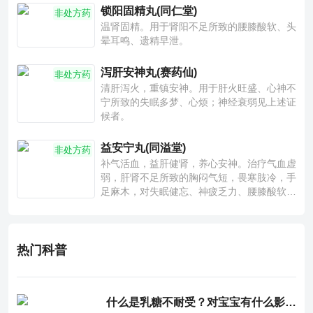
锁阳固精丸(同仁堂)
非处方药
温肾固精。用于肾阳不足所致的腰膝酸软、头
晕耳鸣、遗精早泄。
泻肝安神丸(赛药仙)
非处方药
清肝泻火，重镇安神。用于肝火旺盛、心神不
宁所致的失眠多梦、心烦；神经衰弱见上述证
候者。
益安宁丸(同溢堂)
非处方药
补气活血，益肝健肾，养心安神。治疗气血虚
弱，肝肾不足所致的胸闷气短，畏寒肢冷，手
足麻木，对失眠健忘、神疲乏力、腰膝酸软也
有一定疗效。
热门科普
什么是乳糖不耐受？对宝宝有什么影响？