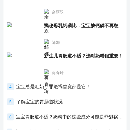
余丽双
揭秘母乳钙磷比，宝宝缺钙磷不再愁
邹娜
新生儿胃肠道不适？选对奶粉很重要！
蒋春玲
宝宝总是吐奶，罪魁祸首竟然是它！
4
了解宝宝的胃肠道状况
5
宝宝胃肠道不适？奶粉中的这些成分可能是罪魁祸首！
6