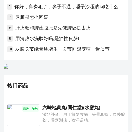
你好，鼻炎犯了，鼻子不通，嗓子沙哑请问吃什么药比较好？
6
尿频是怎么回事
7
肝火旺和脾虚腹胀是先健脾还是去火
8
用清热水洗脸好吗,是油性皮肤!
9
双膝关节缘骨质增生，关节间隙变窄，骨质节
10
热门药品
六味地黄丸(同仁堂)(水蜜丸)
非处方药
滋阴补肾。用于肾阴亏损，头晕耳鸣，腰膝酸
软，骨蒸潮热，盗汗遗精。