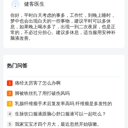
健客医生
你好，平时白天考虑的事多，工作忙，到晚上睡时，
梦中也会出现白天的一些事物，建议平时可以多休
息，如果晚上喝水多了，出现一到二次夜尿，也是正
常的，不必过分担心。建议多休息，适当服用安神补
脑液改善。
热门问答
痛经太厉害了怎么办啊
1
脚被铁丝扎了用打破伤风吗
2
乳腺纤维瘤手术后复发率高吗 纤维瘤是多发性的
3
生脉饮口服液跟脑心舒口服液可以一起吃么？
4
我家宝宝才四个月大，最近忽然开始咳嗽。
5