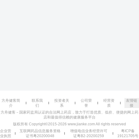
方舟健客简
联系我
投资者关
公司荣
经营资
友情链
介
们
系
誉
质
接
方舟健客－国家药监局认证的合法网上药店，致力于打造优质、低价、便捷的网上药
店和最值得信赖的健康服务平台
版权所有 Copyright©2015-2026 www.jianke.com All rights reserved
企业营
互联网药品信息服务资格
增值电信业务经营许可
粤ICP备
业执照
证书粤20200048
证粤B2-20200259
19121705号