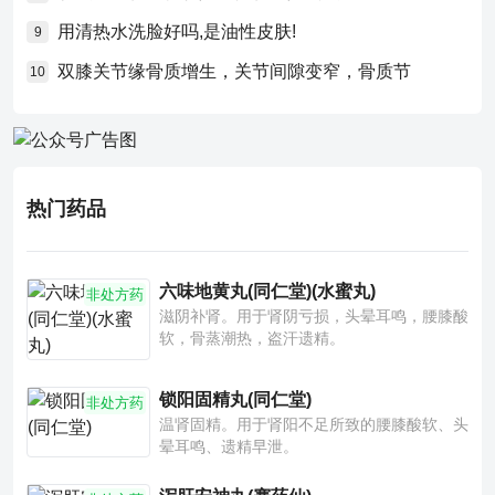
用清热水洗脸好吗,是油性皮肤!
9
双膝关节缘骨质增生，关节间隙变窄，骨质节
10
热门药品
六味地黄丸(同仁堂)(水蜜丸)
非处方药
滋阴补肾。用于肾阴亏损，头晕耳鸣，腰膝酸
软，骨蒸潮热，盗汗遗精。
锁阳固精丸(同仁堂)
非处方药
温肾固精。用于肾阳不足所致的腰膝酸软、头
晕耳鸣、遗精早泄。