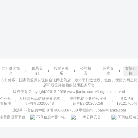
方舟健客简
联系我
投资者关
公司荣
经营资
友情链
介
们
系
誉
质
接
方舟健客－国家药监局认证的合法网上药店，致力于打造优质、低价、便捷的网上药
店和最值得信赖的健康服务平台
版权所有 Copyright©2015-2026 www.jianke.com All rights reserved
企业营
互联网药品信息服务资格
增值电信业务经营许可
粤ICP备
业执照
证书粤20200048
证粤B2-20200259
19121705号
违法和不良信息举报电话 400-003-7368 举报邮箱 jubao@jianke.com