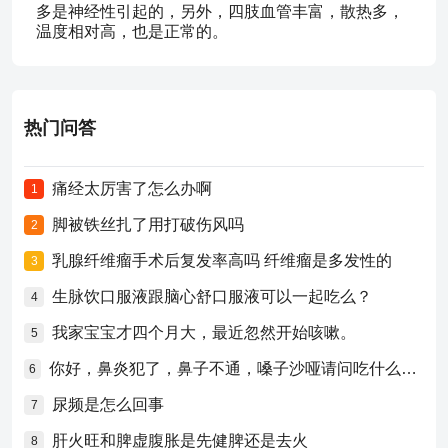
多是神经性引起的，另外，四肢血管丰富，散热多，
温度相对高，也是正常的。
热门问答
痛经太厉害了怎么办啊
1
脚被铁丝扎了用打破伤风吗
2
乳腺纤维瘤手术后复发率高吗 纤维瘤是多发性的
3
生脉饮口服液跟脑心舒口服液可以一起吃么？
4
我家宝宝才四个月大，最近忽然开始咳嗽。
5
你好，鼻炎犯了，鼻子不通，嗓子沙哑请问吃什么药比较好？
6
尿频是怎么回事
7
肝火旺和脾虚腹胀是先健脾还是去火
8