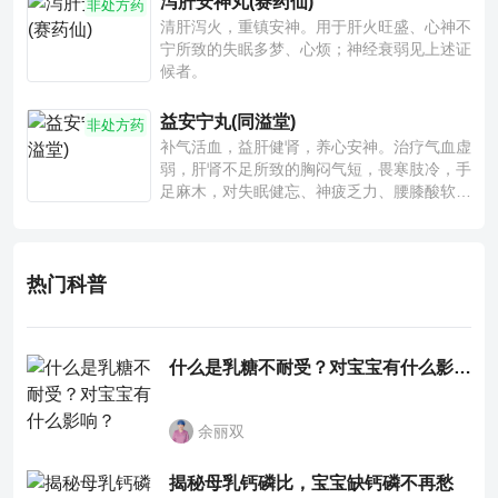
泻肝安神丸(赛药仙)
非处方药
清肝泻火，重镇安神。用于肝火旺盛、心神不
宁所致的失眠多梦、心烦；神经衰弱见上述证
候者。
益安宁丸(同溢堂)
非处方药
补气活血，益肝健肾，养心安神。治疗气血虚
弱，肝肾不足所致的胸闷气短，畏寒肢冷，手
足麻木，对失眠健忘、神疲乏力、腰膝酸软也
有一定疗效。
热门科普
什么是乳糖不耐受？对宝宝有什么影响？
余丽双
揭秘母乳钙磷比，宝宝缺钙磷不再愁