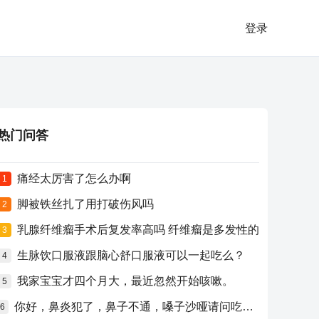
登录
热门问答
痛经太厉害了怎么办啊
1
脚被铁丝扎了用打破伤风吗
2
乳腺纤维瘤手术后复发率高吗 纤维瘤是多发性的
3
生脉饮口服液跟脑心舒口服液可以一起吃么？
4
我家宝宝才四个月大，最近忽然开始咳嗽。
5
你好，鼻炎犯了，鼻子不通，嗓子沙哑请问吃什么药比较好？
6