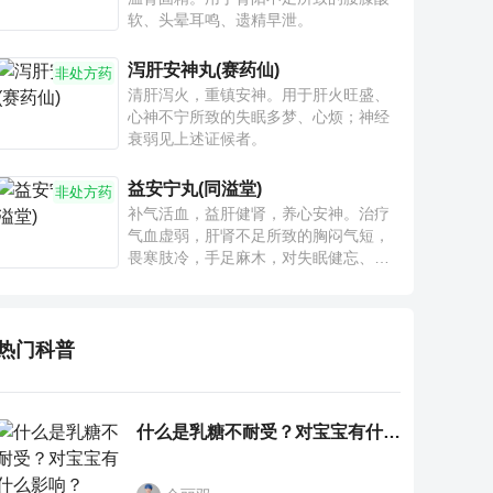
软、头晕耳鸣、遗精早泄。
泻肝安神丸(赛药仙)
非处方药
清肝泻火，重镇安神。用于肝火旺盛、
心神不宁所致的失眠多梦、心烦；神经
衰弱见上述证候者。
益安宁丸(同溢堂)
非处方药
补气活血，益肝健肾，养心安神。治疗
气血虚弱，肝肾不足所致的胸闷气短，
畏寒肢冷，手足麻木，对失眠健忘、神
疲乏力、腰膝酸软也有一定疗效。
热门科普
什么是乳糖不耐受？对宝宝有什么影响？