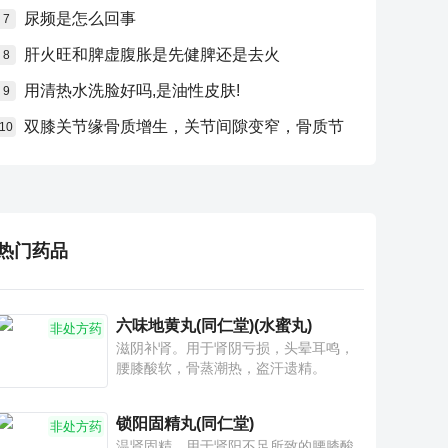
尿频是怎么回事
7
肝火旺和脾虚腹胀是先健脾还是去火
8
用清热水洗脸好吗,是油性皮肤!
9
双膝关节缘骨质增生，关节间隙变窄，骨质节
10
热门药品
六味地黄丸(同仁堂)(水蜜丸)
非处方药
滋阴补肾。用于肾阴亏损，头晕耳鸣，
腰膝酸软，骨蒸潮热，盗汗遗精。
锁阳固精丸(同仁堂)
非处方药
温肾固精。用于肾阳不足所致的腰膝酸