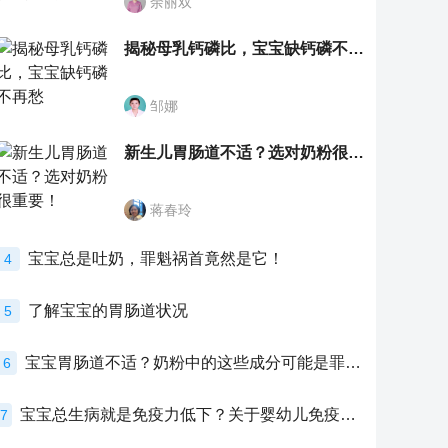
余丽双
揭秘母乳钙磷比，宝宝缺钙磷不再愁
邹娜
新生儿胃肠道不适？选对奶粉很重要！
蒋春玲
宝宝总是吐奶，罪魁祸首竟然是它！
4
了解宝宝的胃肠道状况
5
宝宝胃肠道不适？奶粉中的这些成分可能是罪魁祸首！
6
宝宝总生病就是免疫力低下？关于婴幼儿免疫力的真相，家长必须了解！
7