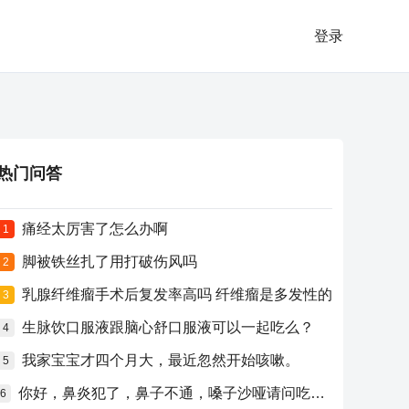
登录
热门问答
痛经太厉害了怎么办啊
1
脚被铁丝扎了用打破伤风吗
2
乳腺纤维瘤手术后复发率高吗 纤维瘤是多发性的
3
生脉饮口服液跟脑心舒口服液可以一起吃么？
4
我家宝宝才四个月大，最近忽然开始咳嗽。
5
你好，鼻炎犯了，鼻子不通，嗓子沙哑请问吃什么药比较好？
6