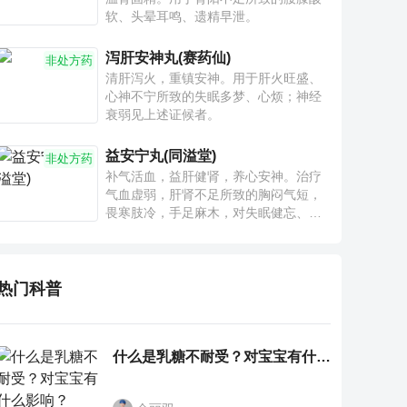
软、头晕耳鸣、遗精早泄。
泻肝安神丸(赛药仙)
非处方药
清肝泻火，重镇安神。用于肝火旺盛、
心神不宁所致的失眠多梦、心烦；神经
衰弱见上述证候者。
益安宁丸(同溢堂)
非处方药
补气活血，益肝健肾，养心安神。治疗
气血虚弱，肝肾不足所致的胸闷气短，
畏寒肢冷，手足麻木，对失眠健忘、神
疲乏力、腰膝酸软也有一定疗效。
热门科普
什么是乳糖不耐受？对宝宝有什么影响？