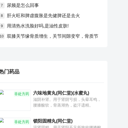
尿频是怎么回事
7
肝火旺和脾虚腹胀是先健脾还是去火
8
用清热水洗脸好吗,是油性皮肤!
9
双膝关节缘骨质增生，关节间隙变窄，骨质节
10
热门药品
六味地黄丸(同仁堂)(水蜜丸)
非处方药
滋阴补肾。用于肾阴亏损，头晕耳鸣，
腰膝酸软，骨蒸潮热，盗汗遗精。
锁阳固精丸(同仁堂)
非处方药
温肾固精。用于肾阳不足所致的腰膝酸