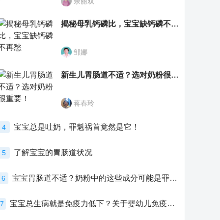
余丽双
揭秘母乳钙磷比，宝宝缺钙磷不再愁
邹娜
新生儿胃肠道不适？选对奶粉很重要！
蒋春玲
宝宝总是吐奶，罪魁祸首竟然是它！
4
了解宝宝的胃肠道状况
5
宝宝胃肠道不适？奶粉中的这些成分可能是罪魁祸首！
6
宝宝总生病就是免疫力低下？关于婴幼儿免疫力的真相，家长必须了解！
7