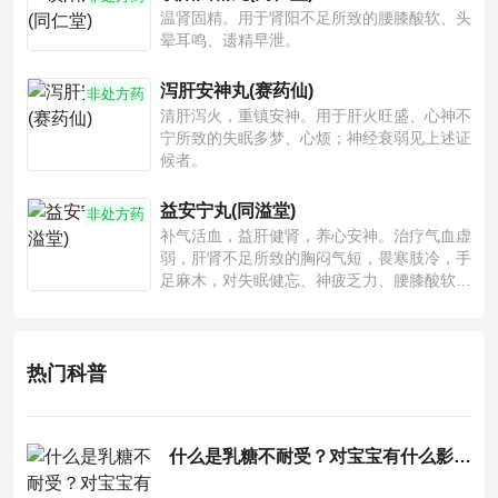
温肾固精。用于肾阳不足所致的腰膝酸软、头
晕耳鸣、遗精早泄。
泻肝安神丸(赛药仙)
非处方药
清肝泻火，重镇安神。用于肝火旺盛、心神不
宁所致的失眠多梦、心烦；神经衰弱见上述证
候者。
益安宁丸(同溢堂)
非处方药
补气活血，益肝健肾，养心安神。治疗气血虚
弱，肝肾不足所致的胸闷气短，畏寒肢冷，手
足麻木，对失眠健忘、神疲乏力、腰膝酸软也
有一定疗效。
热门科普
什么是乳糖不耐受？对宝宝有什么影响？