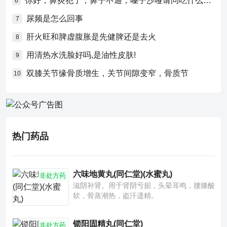
你好，鼻炎犯了，鼻子不通，嗓子沙哑请问吃什么药比较好？
6
尿频是怎么回事
7
肝火旺和脾虚腹胀是先健脾还是去火
8
用清热水洗脸好吗,是油性皮肤!
9
双膝关节缘骨质增生，关节间隙变窄，骨质节
10
热门药品
六味地黄丸(同仁堂)(水蜜丸)
非处方药
滋阴补肾。用于肾阴亏损，头晕耳鸣，腰膝酸
软，骨蒸潮热，盗汗遗精。
锁阳固精丸(同仁堂)
非处方药