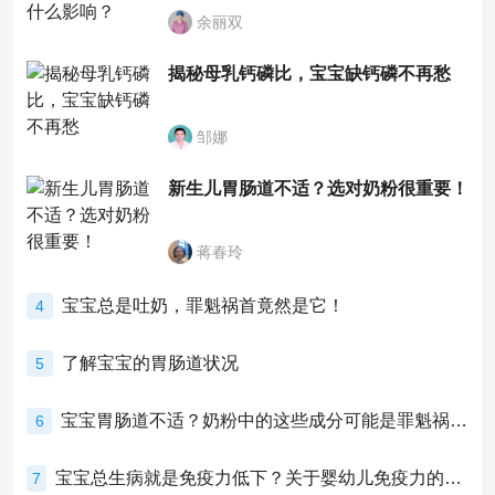
余丽双
揭秘母乳钙磷比，宝宝缺钙磷不再愁
邹娜
新生儿胃肠道不适？选对奶粉很重要！
蒋春玲
宝宝总是吐奶，罪魁祸首竟然是它！
4
了解宝宝的胃肠道状况
5
宝宝胃肠道不适？奶粉中的这些成分可能是罪魁祸首！
6
宝宝总生病就是免疫力低下？关于婴幼儿免疫力的真相，家长必须了解！
7