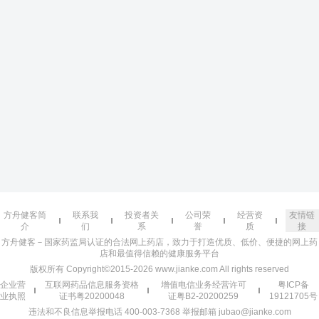
方舟健客简
联系我
投资者关
公司荣
经营资
友情链
介
们
系
誉
质
接
方舟健客－国家药监局认证的合法网上药店，致力于打造优质、低价、便捷的网上药
店和最值得信赖的健康服务平台
版权所有 Copyright©2015-2026 www.jianke.com All rights reserved
企业营
互联网药品信息服务资格
增值电信业务经营许可
粤ICP备
业执照
证书粤20200048
证粤B2-20200259
19121705号
违法和不良信息举报电话 400-003-7368 举报邮箱 jubao@jianke.com