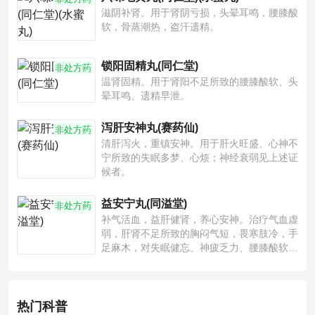
滋阴补肾。用于肾阴亏损，头晕耳鸣，腰膝酸
软，骨蒸潮热，盗汗遗精。
锁阳固精丸(同仁堂)
非处方药
温肾固精。用于肾阳不足所致的腰膝酸软、头
晕耳鸣、遗精早泄。
泻肝安神丸(赛药仙)
非处方药
清肝泻火，重镇安神。用于肝火旺盛、心神不
宁所致的失眠多梦、心烦；神经衰弱见上述证
候者。
益安宁丸(同溢堂)
非处方药
补气活血，益肝健肾，养心安神。治疗气血虚
弱，肝肾不足所致的胸闷气短，畏寒肢冷，手
足麻木，对失眠健忘、神疲乏力、腰膝酸软也
有一定疗效。
热门科普