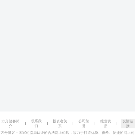
方舟健客简
联系我
投资者关
公司荣
经营资
友情链
介
们
系
誉
质
接
方舟健客－国家药监局认证的合法网上药店，致力于打造优质、低价、便捷的网上药