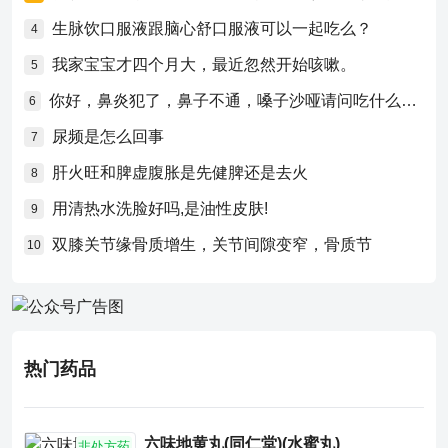
生脉饮口服液跟脑心舒口服液可以一起吃么？
4
我家宝宝才四个月大，最近忽然开始咳嗽。
5
你好，鼻炎犯了，鼻子不通，嗓子沙哑请问吃什么药比较好？
6
尿频是怎么回事
7
肝火旺和脾虚腹胀是先健脾还是去火
8
用清热水洗脸好吗,是油性皮肤!
9
双膝关节缘骨质增生，关节间隙变窄，骨质节
10
热门药品
六味地黄丸(同仁堂)(水蜜丸)
非处方药