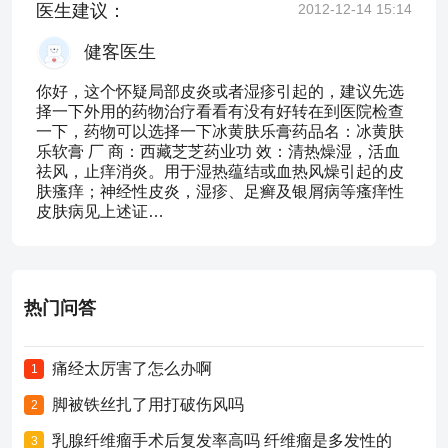
医生建议：
2012-12-14 15:14
健客医生
你好，这个怀疑局部皮炎或者湿疹引起的，建议先选
择一下外用的药物治疗看看有没有好转在到医院检查
一下，药物可以选择一下冰黄肤乐膏药品名：冰黄肤
乐软膏 厂 商：西藏芝芝药业功 效：清热燥湿，活血
祛风，止痒消炎。用于湿热蕴结或血热风燥引起的皮
肤瘙痒；神经性皮炎，湿疹、足癣及银屑病等瘙痒性
皮肤病见上述证…
热门问答
痛经太厉害了怎么办啊
1
脚被铁丝扎了用打破伤风吗
2
乳腺纤维瘤手术后复发率高吗 纤维瘤是多发性的
3