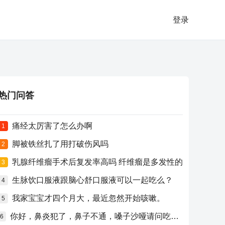
登录
热门问答
痛经太厉害了怎么办啊
1
脚被铁丝扎了用打破伤风吗
2
乳腺纤维瘤手术后复发率高吗 纤维瘤是多发性的
3
生脉饮口服液跟脑心舒口服液可以一起吃么？
4
我家宝宝才四个月大，最近忽然开始咳嗽。
5
你好，鼻炎犯了，鼻子不通，嗓子沙哑请问吃什么药比较好？
6