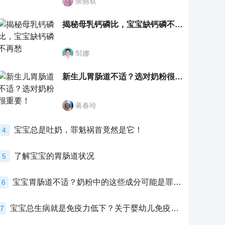
余丽双
揭秘母乳钙磷比，宝宝缺钙磷不再愁
邹娜
新生儿胃肠道不适？选对奶粉很重要！
蒋春玲
宝宝总是吐奶，罪魁祸首竟然是它！
4
了解宝宝的胃肠道状况
5
宝宝胃肠道不适？奶粉中的这些成分可能是罪魁祸首！
6
宝宝总生病就是免疫力低下？关于婴幼儿免疫力的真相，家长必须了解！
7