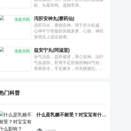
软、头晕耳鸣、遗精早泄。
泻肝安神丸(赛药仙)
非处方药
清肝泻火，重镇安神。用于肝火旺盛、
心神不宁所致的失眠多梦、心烦；神经
衰弱见上述证候者。
益安宁丸(同溢堂)
非处方药
补气活血，益肝健肾，养心安神。治疗
气血虚弱，肝肾不足所致的胸闷气短，
畏寒肢冷，手足麻木，对失眠健忘、神
疲乏力、腰膝酸软也有一定疗效。
热门科普
什么是乳糖不耐受？对宝宝有什么影响？