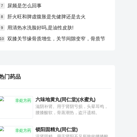
尿频是怎么回事
7
肝火旺和脾虚腹胀是先健脾还是去火
8
用清热水洗脸好吗,是油性皮肤!
9
双膝关节缘骨质增生，关节间隙变窄，骨质节
10
热门药品
六味地黄丸(同仁堂)(水蜜丸)
非处方药
滋阴补肾。用于肾阴亏损，头晕耳鸣，
腰膝酸软，骨蒸潮热，盗汗遗精。
锁阳固精丸(同仁堂)
非处方药
温肾固精。用于肾阳不足所致的腰膝酸