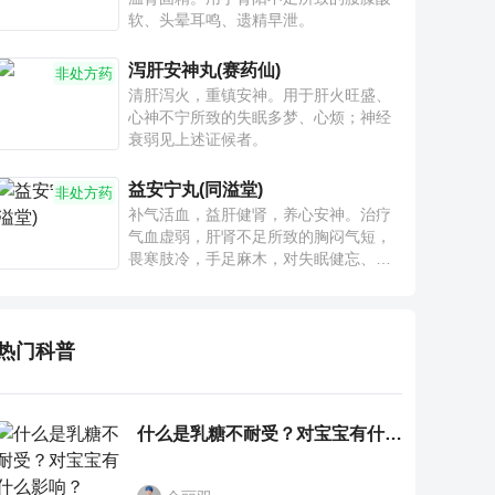
软、头晕耳鸣、遗精早泄。
泻肝安神丸(赛药仙)
非处方药
清肝泻火，重镇安神。用于肝火旺盛、
心神不宁所致的失眠多梦、心烦；神经
衰弱见上述证候者。
益安宁丸(同溢堂)
非处方药
补气活血，益肝健肾，养心安神。治疗
气血虚弱，肝肾不足所致的胸闷气短，
畏寒肢冷，手足麻木，对失眠健忘、神
疲乏力、腰膝酸软也有一定疗效。
热门科普
什么是乳糖不耐受？对宝宝有什么影响？