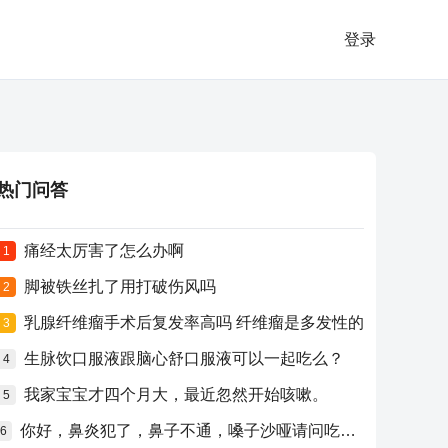
登录
热门问答
痛经太厉害了怎么办啊
1
脚被铁丝扎了用打破伤风吗
2
乳腺纤维瘤手术后复发率高吗 纤维瘤是多发性的
3
生脉饮口服液跟脑心舒口服液可以一起吃么？
4
我家宝宝才四个月大，最近忽然开始咳嗽。
5
你好，鼻炎犯了，鼻子不通，嗓子沙哑请问吃什么药比较好？
6