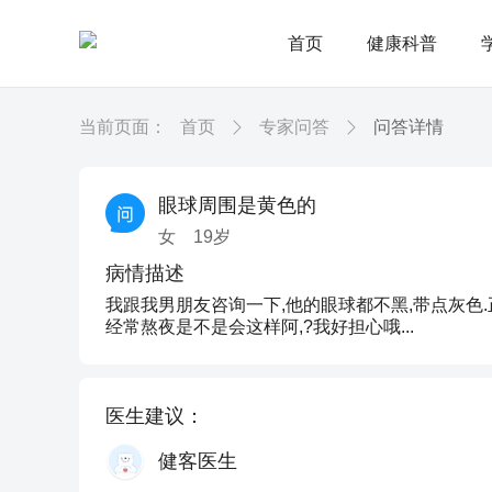
首页
健康科普
当前页面：
首页
专家问答
问答详情
眼球周围是黄色的
女
19
岁
病情描述
我跟我男朋友咨询一下,他的眼球都不黑,带点灰色.
经常熬夜是不是会这样阿,?我好担心哦...
医生建议：
健客医生