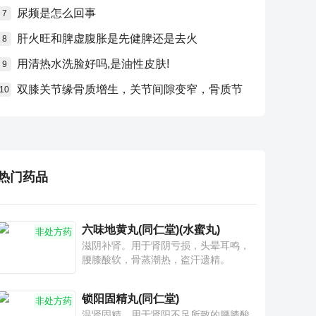
尿频是怎么回事
7
肝火旺和脾虚腹胀是先健脾还是去火
8
用清热水洗脸好吗,是油性皮肤!
9
双膝关节缘骨质增生，关节间隙变窄，骨质节
10
热门药品
六味地黄丸(同仁堂)(水蜜丸)
非处方药
滋阴补肾。用于肾阴亏损，头晕耳鸣，
腰膝酸软，骨蒸潮热，盗汗遗精。
锁阳固精丸(同仁堂)
非处方药
温肾固精。用于肾阳不足所致的腰膝酸