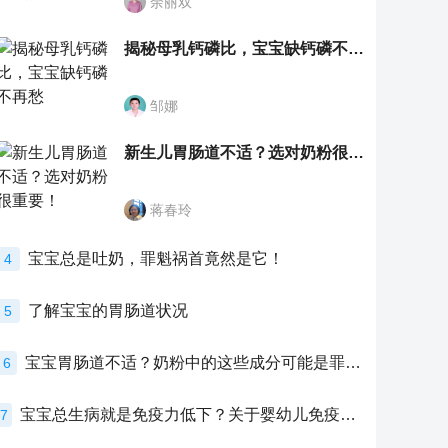
余丽双
揭秘母乳钙磷比，宝宝缺钙磷不再愁
邹娜
新生儿胃肠道不适？选对奶粉很重要！
蒋春玲
宝宝总是吐奶，罪魁祸首竟然是它！
4
了解宝宝的胃肠道状况
5
宝宝胃肠道不适？奶粉中的这些成分可能是罪魁祸首！
6
宝宝总生病就是免疫力低下？关于婴幼儿免疫力的真相，家长必须了解！
7