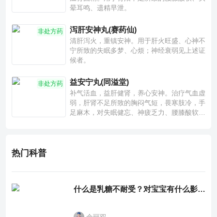
晕耳鸣、遗精早泄。
泻肝安神丸(赛药仙)
非处方药
清肝泻火，重镇安神。用于肝火旺盛、心神不
宁所致的失眠多梦、心烦；神经衰弱见上述证
候者。
益安宁丸(同溢堂)
非处方药
补气活血，益肝健肾，养心安神。治疗气血虚
弱，肝肾不足所致的胸闷气短，畏寒肢冷，手
足麻木，对失眠健忘、神疲乏力、腰膝酸软也
有一定疗效。
热门科普
什么是乳糖不耐受？对宝宝有什么影响？