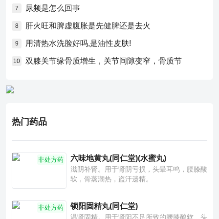
尿频是怎么回事
7
肝火旺和脾虚腹胀是先健脾还是去火
8
用清热水洗脸好吗,是油性皮肤!
9
双膝关节缘骨质增生，关节间隙变窄，骨质节
10
热门药品
六味地黄丸(同仁堂)(水蜜丸)
非处方药
滋阴补肾。用于肾阴亏损，头晕耳鸣，腰膝酸
软，骨蒸潮热，盗汗遗精。
锁阳固精丸(同仁堂)
非处方药
温肾固精。用于肾阳不足所致的腰膝酸软、头