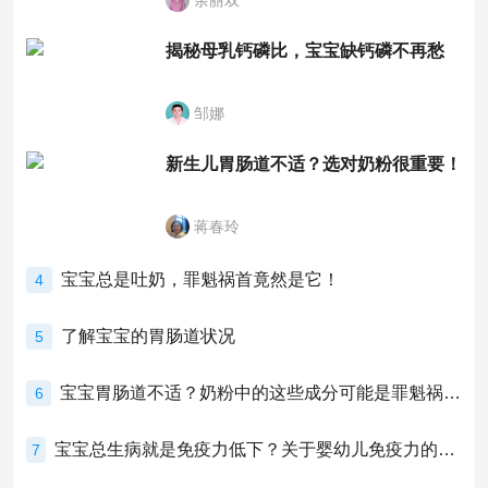
余丽双
揭秘母乳钙磷比，宝宝缺钙磷不再愁
邹娜
新生儿胃肠道不适？选对奶粉很重要！
蒋春玲
宝宝总是吐奶，罪魁祸首竟然是它！
4
了解宝宝的胃肠道状况
5
宝宝胃肠道不适？奶粉中的这些成分可能是罪魁祸首！
6
宝宝总生病就是免疫力低下？关于婴幼儿免疫力的真相，家长必须了解！
7