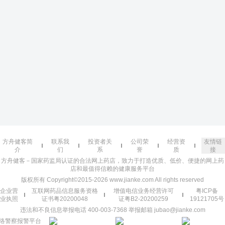
方舟健客简
联系我
投资者关
公司荣
经营资
友情链
介
们
系
誉
质
接
方舟健客－国家药监局认证的合法网上药店，致力于打造优质、低价、便捷的网上药
店和最值得信赖的健康服务平台
版权所有 Copyright©2015-2026 www.jianke.com All rights reserved
企业营
互联网药品信息服务资格
增值电信业务经营许可
粤ICP备
业执照
证书粤20200048
证粤B2-20200259
19121705号
违法和不良信息举报电话 400-003-7368 举报邮箱 jubao@jianke.com