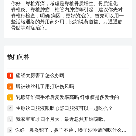
你好，脊椎疼痛，考虑是脊椎骨质增生、骨质退化、
脊椎炎、脊椎肿瘤、椎管内肿瘤等引起，建议你先对
脊椎行检查，明确 病因，更好的治疗。暂先可以用一
些活络通络的外用药外用，比如说黄道益、万通通筋
骨贴等对症治疗。
热门问答
痛经太厉害了怎么办啊
1
脚被铁丝扎了用打破伤风吗
2
乳腺纤维瘤手术后复发率高吗 纤维瘤是多发性的
3
生脉饮口服液跟脑心舒口服液可以一起吃么？
4
我家宝宝才四个月大，最近忽然开始咳嗽。
5
你好，鼻炎犯了，鼻子不通，嗓子沙哑请问吃什么药比较好？
6