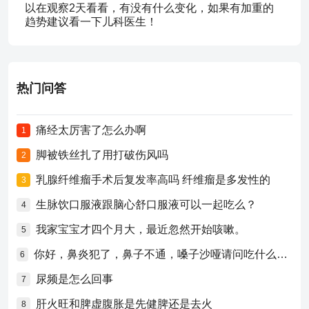
以在观察2天看看，有没有什么变化，如果有加重的
趋势建议看一下儿科医生！
热门问答
痛经太厉害了怎么办啊
1
脚被铁丝扎了用打破伤风吗
2
乳腺纤维瘤手术后复发率高吗 纤维瘤是多发性的
3
生脉饮口服液跟脑心舒口服液可以一起吃么？
4
我家宝宝才四个月大，最近忽然开始咳嗽。
5
你好，鼻炎犯了，鼻子不通，嗓子沙哑请问吃什么药比较好？
6
尿频是怎么回事
7
肝火旺和脾虚腹胀是先健脾还是去火
8