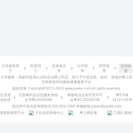
方舟健客简
联系我
投资者关
公司荣
经营资
友情链
介
们
系
誉
质
接
方舟健客－国家药监局认证的合法网上药店，致力于打造优质、低价、便捷的网上药
店和最值得信赖的健康服务平台
版权所有 Copyright©2015-2026 www.jianke.com All rights reserved
企业营
互联网药品信息服务资格
增值电信业务经营许可
粤ICP备
业执照
证书粤20200048
证粤B2-20200259
19121705号
违法和不良信息举报电话 400-003-7368 举报邮箱 jubao@jianke.com