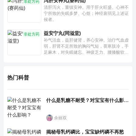
泻肝安神丸(赛药仙)
非处方药
清肝泻火，重镇安神。用于肝火旺盛、心神不
宁所致的失眠多梦、心烦；神经衰弱见上述证
候者。
益安宁丸(同溢堂)
非处方药
补气活血，益肝健肾，养心安神。治疗气血虚
弱，肝肾不足所致的胸闷气短，畏寒肢冷，手
足麻木，对失眠健忘、神疲乏力、腰膝酸软也
有一定疗效。
热门科普
什么是乳糖不耐受？对宝宝有什么影响？
余丽双
揭秘母乳钙磷比，宝宝缺钙磷不再愁