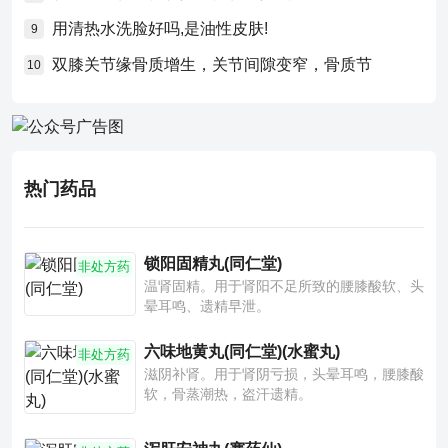
用清热水洗脸好吗,是油性皮肤!
9
双膝关节缘骨质增生，关节间隙变窄，骨质节
10
热门药品
锁阳固精丸(同仁堂)
非处方药
温肾固精。用于肾阳不足所致的腰膝酸软、头
晕耳鸣、遗精早泄。
六味地黄丸(同仁堂)(水蜜丸)
非处方药
滋阴补肾。用于肾阴亏损，头晕耳鸣，腰膝酸
软，骨蒸潮热，盗汗遗精。