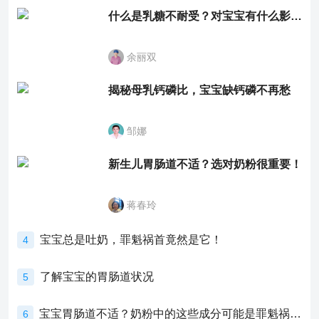
什么是乳糖不耐受？对宝宝有什么影响？
余丽双
揭秘母乳钙磷比，宝宝缺钙磷不再愁
邹娜
新生儿胃肠道不适？选对奶粉很重要！
蒋春玲
宝宝总是吐奶，罪魁祸首竟然是它！
4
了解宝宝的胃肠道状况
5
宝宝胃肠道不适？奶粉中的这些成分可能是罪魁祸首！
6