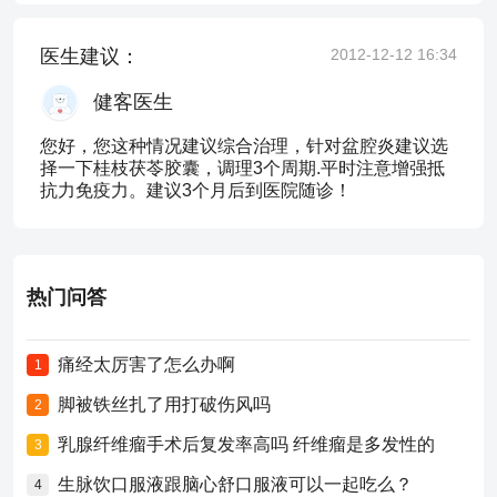
医生建议：
2012-12-12 16:34
健客医生
您好，您这种情况建议综合治理，针对盆腔炎建议选
择一下桂枝茯苓胶囊，调理3个周期.平时注意增强抵
抗力免疫力。建议3个月后到医院随诊！
热门问答
痛经太厉害了怎么办啊
1
脚被铁丝扎了用打破伤风吗
2
乳腺纤维瘤手术后复发率高吗 纤维瘤是多发性的
3
生脉饮口服液跟脑心舒口服液可以一起吃么？
4