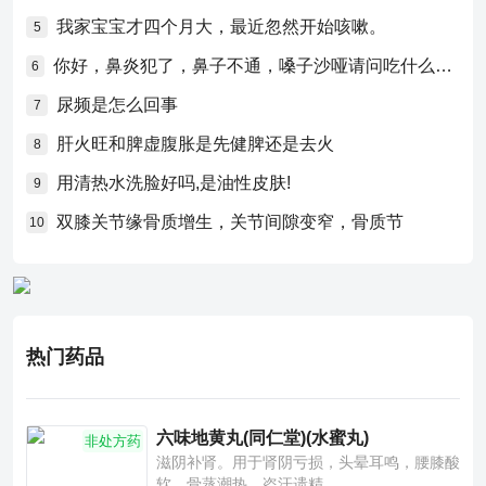
我家宝宝才四个月大，最近忽然开始咳嗽。
5
你好，鼻炎犯了，鼻子不通，嗓子沙哑请问吃什么药比较好？
6
尿频是怎么回事
7
肝火旺和脾虚腹胀是先健脾还是去火
8
用清热水洗脸好吗,是油性皮肤!
9
双膝关节缘骨质增生，关节间隙变窄，骨质节
10
热门药品
六味地黄丸(同仁堂)(水蜜丸)
非处方药
滋阴补肾。用于肾阴亏损，头晕耳鸣，腰膝酸
软，骨蒸潮热，盗汗遗精。