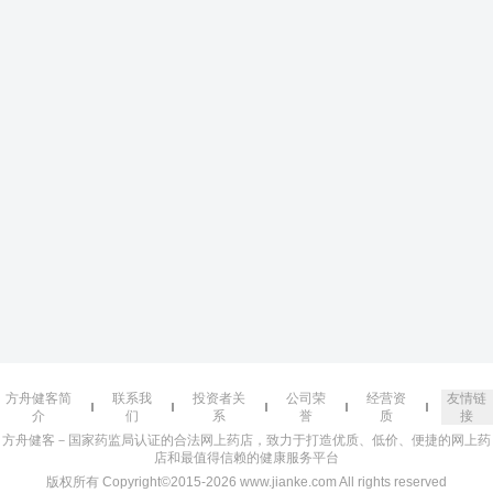
方舟健客简
联系我
投资者关
公司荣
经营资
友情链
介
们
系
誉
质
接
方舟健客－国家药监局认证的合法网上药店，致力于打造优质、低价、便捷的网上药
店和最值得信赖的健康服务平台
版权所有 Copyright©2015-2026 www.jianke.com All rights reserved