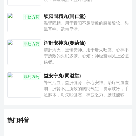
锁阳固精丸(同仁堂)
非处方药
温肾固精。用于肾阳不足所致的腰膝酸软、头
晕耳鸣、遗精早泄。
泻肝安神丸(赛药仙)
非处方药
清肝泻火，重镇安神。用于肝火旺盛、心神不
宁所致的失眠多梦、心烦；神经衰弱见上述证
候者。
益安宁丸(同溢堂)
非处方药
补气活血，益肝健肾，养心安神。治疗气血虚
弱，肝肾不足所致的胸闷气短，畏寒肢冷，手
足麻木，对失眠健忘、神疲乏力、腰膝酸软也
有一定疗效。
热门科普