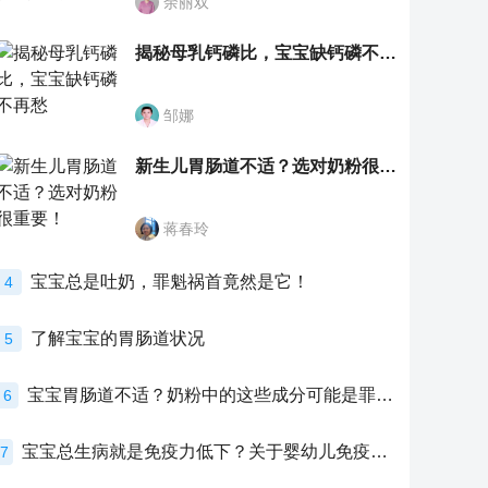
余丽双
揭秘母乳钙磷比，宝宝缺钙磷不再愁
邹娜
新生儿胃肠道不适？选对奶粉很重要！
蒋春玲
宝宝总是吐奶，罪魁祸首竟然是它！
4
了解宝宝的胃肠道状况
5
宝宝胃肠道不适？奶粉中的这些成分可能是罪魁祸首！
6
宝宝总生病就是免疫力低下？关于婴幼儿免疫力的真相，家长必须了解！
7