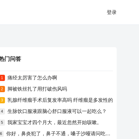
登录
热门问答
痛经太厉害了怎么办啊
1
脚被铁丝扎了用打破伤风吗
2
乳腺纤维瘤手术后复发率高吗 纤维瘤是多发性的
3
生脉饮口服液跟脑心舒口服液可以一起吃么？
4
我家宝宝才四个月大，最近忽然开始咳嗽。
5
你好，鼻炎犯了，鼻子不通，嗓子沙哑请问吃什么药比较好？
6