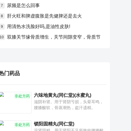
尿频是怎么回事
7
肝火旺和脾虚腹胀是先健脾还是去火
8
用清热水洗脸好吗,是油性皮肤!
9
双膝关节缘骨质增生，关节间隙变窄，骨质节
10
热门药品
六味地黄丸(同仁堂)(水蜜丸)
非处方药
滋阴补肾。用于肾阴亏损，头晕耳鸣，
腰膝酸软，骨蒸潮热，盗汗遗精。
锁阳固精丸(同仁堂)
非处方药
温肾固精。用于肾阳不足所致的腰膝酸