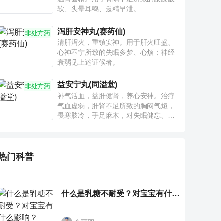
软、头晕耳鸣、遗精早泄。
泻肝安神丸(赛药仙)
非处方药
清肝泻火，重镇安神。用于肝火旺盛、
心神不宁所致的失眠多梦、心烦；神经
衰弱见上述证候者。
益安宁丸(同溢堂)
非处方药
补气活血，益肝健肾，养心安神。治疗
气血虚弱，肝肾不足所致的胸闷气短，
畏寒肢冷，手足麻木，对失眠健忘、神
疲乏力、腰膝酸软也有一定疗效。
热门科普
什么是乳糖不耐受？对宝宝有什么影响？