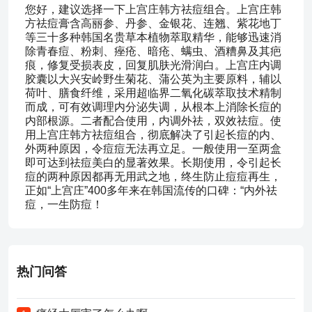
您好，建议选择一下上宫庄韩方祛痘组合。上宫庄韩
方祛痘膏含高丽参、丹参、金银花、连翘、紫花地丁
等三十多种韩国名贵草本植物萃取精华，能够迅速消
除青春痘、粉刺、痤疮、暗疮、螨虫、酒糟鼻及其疤
痕，修复受损表皮，回复肌肤光滑润白。上宫庄内调
胶囊以大兴安岭野生菊花、蒲公英为主要原料，辅以
荷叶、膳食纤维，采用超临界二氧化碳萃取技术精制
而成，可有效调理内分泌失调，从根本上消除长痘的
内部根源。二者配合使用，内调外祛，双效祛痘。使
用上宫庄韩方祛痘组合，彻底解决了引起长痘的内、
外两种原因，令痘痘无法再立足。一般使用一至两盒
即可达到祛痘美白的显著效果。长期使用，令引起长
痘的两种原因都再无用武之地，终生防止痘痘再生，
正如“上宫庄”400多年来在韩国流传的口碑：“内外祛
痘，一生防痘！
热门问答