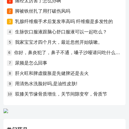
痛经太厉害了怎么办啊
1
脚被铁丝扎了用打破伤风吗
2
乳腺纤维瘤手术后复发率高吗 纤维瘤是多发性的
3
生脉饮口服液跟脑心舒口服液可以一起吃么？
4
我家宝宝才四个月大，最近忽然开始咳嗽。
5
你好，鼻炎犯了，鼻子不通，嗓子沙哑请问吃什么药比较好？
6
尿频是怎么回事
7
肝火旺和脾虚腹胀是先健脾还是去火
8
用清热水洗脸好吗,是油性皮肤!
9
双膝关节缘骨质增生，关节间隙变窄，骨质节
10