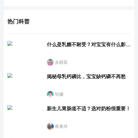
有一定疗效。
热门科普
什么是乳糖不耐受？对宝宝有什么影响？
余丽双
揭秘母乳钙磷比，宝宝缺钙磷不再愁
邹娜
新生儿胃肠道不适？选对奶粉很重要！
蒋春玲