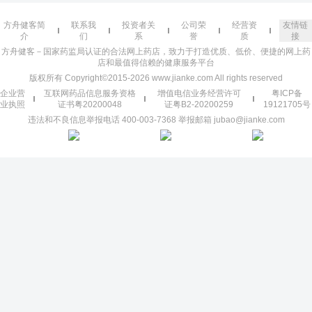
方舟健客简
联系我
投资者关
公司荣
经营资
友情链
介
们
系
誉
质
接
方舟健客－国家药监局认证的合法网上药店，致力于打造优质、低价、便捷的网上药
店和最值得信赖的健康服务平台
版权所有 Copyright©2015-2026 www.jianke.com All rights reserved
企业营
互联网药品信息服务资格
增值电信业务经营许可
粤ICP备
业执照
证书粤20200048
证粤B2-20200259
19121705号
违法和不良信息举报电话 400-003-7368 举报邮箱 jubao@jianke.com