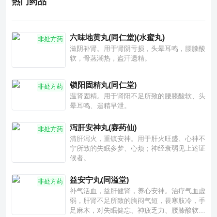
热门药品
六味地黄丸(同仁堂)(水蜜丸)
非处方药
滋阴补肾。用于肾阴亏损，头晕耳鸣，腰膝酸
软，骨蒸潮热，盗汗遗精。
锁阳固精丸(同仁堂)
非处方药
温肾固精。用于肾阳不足所致的腰膝酸软、头
晕耳鸣、遗精早泄。
泻肝安神丸(赛药仙)
非处方药
清肝泻火，重镇安神。用于肝火旺盛、心神不
宁所致的失眠多梦、心烦；神经衰弱见上述证
候者。
益安宁丸(同溢堂)
非处方药
补气活血，益肝健肾，养心安神。治疗气血虚
弱，肝肾不足所致的胸闷气短，畏寒肢冷，手
足麻木，对失眠健忘、神疲乏力、腰膝酸软也