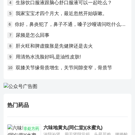
生脉饮口服液跟脑心舒口服液可以一起吃么？
4
我家宝宝才四个月大，最近忽然开始咳嗽。
5
你好，鼻炎犯了，鼻子不通，嗓子沙哑请问吃什么药比较好？
6
尿频是怎么回事
7
肝火旺和脾虚腹胀是先健脾还是去火
8
用清热水洗脸好吗,是油性皮肤!
9
双膝关节缘骨质增生，关节间隙变窄，骨质节
10
热门药品
六味地黄丸(同仁堂)(水蜜丸)
非处方药
滋阴补肾。用于肾阴亏损，头晕耳鸣，腰膝酸