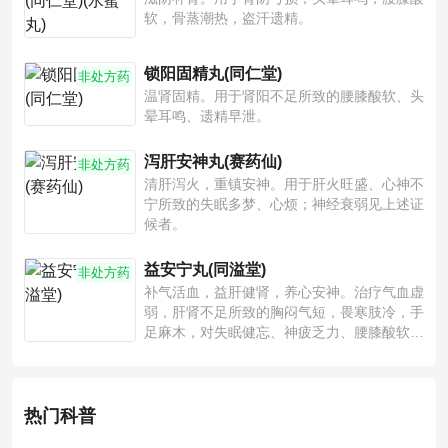
软，骨蒸潮热，盗汗遗精。
锁阳固精丸(同仁堂)
非处方药
温肾固精。用于肾阳不足所致的腰膝酸软、头
晕耳鸣、遗精早泄。
泻肝安神丸(赛药仙)
非处方药
清肝泻火，重镇安神。用于肝火旺盛、心神不
宁所致的失眠多梦、心烦；神经衰弱见上述证
候者。
益安宁丸(同溢堂)
非处方药
补气活血，益肝健肾，养心安神。治疗气血虚
弱，肝肾不足所致的胸闷气短，畏寒肢冷，手
足麻木，对失眠健忘、神疲乏力、腰膝酸软也
有一定疗效。
热门科普