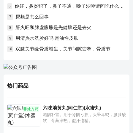
你好，鼻炎犯了，鼻子不通，嗓子沙哑请问吃什么药比较好？
6
尿频是怎么回事
7
肝火旺和脾虚腹胀是先健脾还是去火
8
用清热水洗脸好吗,是油性皮肤!
9
双膝关节缘骨质增生，关节间隙变窄，骨质节
10
热门药品
六味地黄丸(同仁堂)(水蜜丸)
非处方药
滋阴补肾。用于肾阴亏损，头晕耳鸣，腰膝酸
软，骨蒸潮热，盗汗遗精。