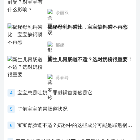
余丽双
揭秘母乳钙磷比，宝宝缺钙磷不再愁
邹娜
新生儿胃肠道不适？选对奶粉很重要！
蒋春玲
宝宝总是吐奶，罪魁祸首竟然是它！
4
了解宝宝的胃肠道状况
5
宝宝胃肠道不适？奶粉中的这些成分可能是罪魁祸首！
6