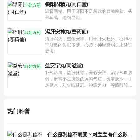
锁阳固精丸(同仁堂)
非处方药
温肾固精。用于肾阳不足所致的腰膝酸软、头
晕耳鸣、遗精早泄。
泻肝安神丸(赛药仙)
非处方药
清肝泻火，重镇安神。用于肝火旺盛、心神不
宁所致的失眠多梦、心烦；神经衰弱见上述证
候者。
益安宁丸(同溢堂)
非处方药
补气活血，益肝健肾，养心安神。治疗气血虚
弱，肝肾不足所致的胸闷气短，畏寒肢冷，手
足麻木，对失眠健忘、神疲乏力、腰膝酸软也
有一定疗效。
热门科普
什么是乳糖不耐受？对宝宝有什么影响？