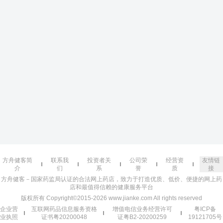
方舟健客简
联系我
投资者关
公司荣
经营资
友情链
介
们
系
誉
质
接
方舟健客－国家药监局认证的合法网上药店，致力于打造优质、低价、便捷的网上药
店和最值得信赖的健康服务平台
版权所有 Copyright©2015-2026 www.jianke.com All rights reserved
企业营
互联网药品信息服务资格
增值电信业务经营许可
粤ICP备
业执照
证书粤20200048
证粤B2-20200259
19121705号