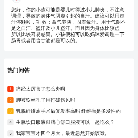
您好，你的小孩可能是婴儿时得过小儿肺炎，不注意
调理，导致的身体气阴虚引起的自汗。建议可以用虚
汗停颗粒，功 效：益气养阴，固表敛汗。用于气阴不
足之自汗、盗汗及小儿盗汗。而且因为身体比较虚，
所以比较容易感冒。小孩便秘可以吃妈咪爱调理一下
肠胃或者用含甘油都是可以的。
热门问答
痛经太厉害了怎么办啊
1
脚被铁丝扎了用打破伤风吗
2
乳腺纤维瘤手术后复发率高吗 纤维瘤是多发性的
3
生脉饮口服液跟脑心舒口服液可以一起吃么？
4
我家宝宝才四个月大，最近忽然开始咳嗽。
5