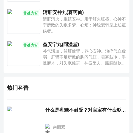
泻肝安神丸(赛药仙)
非处方药
清肝泻火，重镇安神。用于肝火旺盛、心神不
宁所致的失眠多梦、心烦；神经衰弱见上述证
候者。
益安宁丸(同溢堂)
非处方药
补气活血，益肝健肾，养心安神。治疗气血虚
弱，肝肾不足所致的胸闷气短，畏寒肢冷，手
足麻木，对失眠健忘、神疲乏力、腰膝酸软也
有一定疗效。
热门科普
什么是乳糖不耐受？对宝宝有什么影响？
余丽双