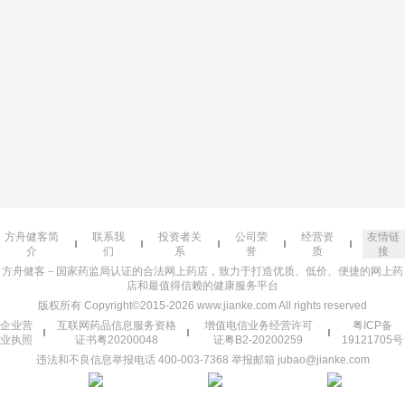
方舟健客简
联系我
投资者关
公司荣
经营资
友情链
介
们
系
誉
质
接
方舟健客－国家药监局认证的合法网上药店，致力于打造优质、低价、便捷的网上药
店和最值得信赖的健康服务平台
版权所有 Copyright©2015-2026 www.jianke.com All rights reserved
企业营
互联网药品信息服务资格
增值电信业务经营许可
粤ICP备
业执照
证书粤20200048
证粤B2-20200259
19121705号
违法和不良信息举报电话 400-003-7368 举报邮箱 jubao@jianke.com