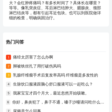
大？会红肿疼痛吗？有多长时间了？具体长在哪里？
等等。像乳突炎症、耳后淋巴结肿大、腮腺炎、颈部
淋巴结炎等，都有引起耳近包块。也可以到医院做详
细的检查，明确病因治疗。
热门问答
痛经太厉害了怎么办啊
1
脚被铁丝扎了用打破伤风吗
2
乳腺纤维瘤手术后复发率高吗 纤维瘤是多发性的
3
生脉饮口服液跟脑心舒口服液可以一起吃么？
4
我家宝宝才四个月大，最近忽然开始咳嗽。
5
你好，鼻炎犯了，鼻子不通，嗓子沙哑请问吃什么药比较好？
6
尿频是怎么回事
7