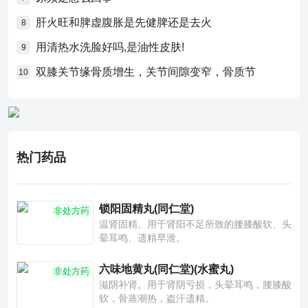
肝火旺和脾虚腹胀是先健脾还是去火
8
用清热水洗脸好吗,是油性皮肤!
9
双膝关节缘骨质增生，关节间隙变窄，骨质节
10
热门药品
锁阳固精丸(同仁堂)
非处方药
温肾固精。用于肾阳不足所致的腰膝酸软、头
晕耳鸣、遗精早泄。
六味地黄丸(同仁堂)(水蜜丸)
非处方药
滋阴补肾。用于肾阴亏损，头晕耳鸣，腰膝酸
软，骨蒸潮热，盗汗遗精。