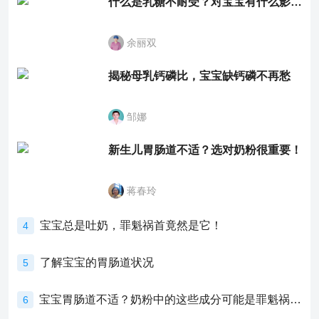
什么是乳糖不耐受？对宝宝有什么影响？
余丽双
揭秘母乳钙磷比，宝宝缺钙磷不再愁
邹娜
新生儿胃肠道不适？选对奶粉很重要！
蒋春玲
宝宝总是吐奶，罪魁祸首竟然是它！
4
了解宝宝的胃肠道状况
5
宝宝胃肠道不适？奶粉中的这些成分可能是罪魁祸首！
6