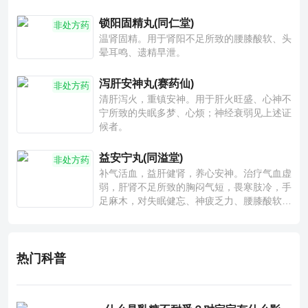
锁阳固精丸(同仁堂)
非处方药
温肾固精。用于肾阳不足所致的腰膝酸软、头
晕耳鸣、遗精早泄。
泻肝安神丸(赛药仙)
非处方药
清肝泻火，重镇安神。用于肝火旺盛、心神不
宁所致的失眠多梦、心烦；神经衰弱见上述证
候者。
益安宁丸(同溢堂)
非处方药
补气活血，益肝健肾，养心安神。治疗气血虚
弱，肝肾不足所致的胸闷气短，畏寒肢冷，手
足麻木，对失眠健忘、神疲乏力、腰膝酸软也
有一定疗效。
热门科普