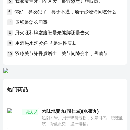
我家宝宝才四个月大，最近忽然开始咳嗽。
5
你好，鼻炎犯了，鼻子不通，嗓子沙哑请问吃什么药比较好？
6
尿频是怎么回事
7
肝火旺和脾虚腹胀是先健脾还是去火
8
用清热水洗脸好吗,是油性皮肤!
9
双膝关节缘骨质增生，关节间隙变窄，骨质节
10
热门药品
六味地黄丸(同仁堂)(水蜜丸)
非处方药
滋阴补肾。用于肾阴亏损，头晕耳鸣，腰膝酸
软，骨蒸潮热，盗汗遗精。