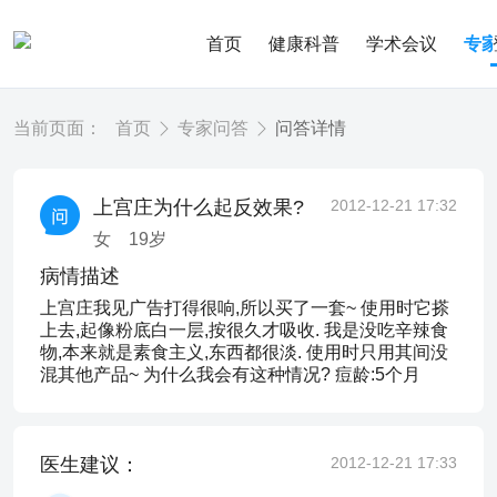
首页
健康科普
学术会议
专
当前页面：
首页
专家问答
问答详情
上宫庄为什么起反效果?
2012-12-21 17:32
女
19
岁
病情描述
上宫庄我见广告打得很响,所以买了一套~ 使用时它搽
上去,起像粉底白一层,按很久才吸收. 我是没吃辛辣食
物,本来就是素食主义,东西都很淡. 使用时只用其间没
混其他产品~ 为什么我会有这种情况? 痘龄:5个月
医生建议：
2012-12-21 17:33