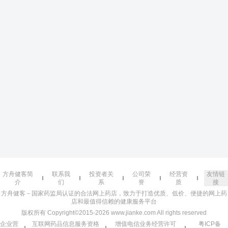
方舟健客简
联系我
投资者关
公司荣
经营资
友情链
介
们
系
誉
质
接
方舟健客－国家药监局认证的合法网上药店，致力于打造优质、低价、便捷的网上药
店和最值得信赖的健康服务平台
版权所有 Copyright©2015-2026 www.jianke.com All rights reserved
企业营
互联网药品信息服务资格
增值电信业务经营许可
粤ICP备