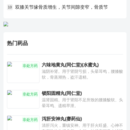
双膝关节缘骨质增生，关节间隙变窄，骨质节
10
热门药品
六味地黄丸(同仁堂)(水蜜丸)
非处方药
滋阴补肾。用于肾阴亏损，头晕耳鸣，腰膝酸
软，骨蒸潮热，盗汗遗精。
锁阳固精丸(同仁堂)
非处方药
温肾固精。用于肾阳不足所致的腰膝酸软、头
晕耳鸣、遗精早泄。
泻肝安神丸(赛药仙)
非处方药
清肝泻火，重镇安神。用于肝火旺盛、心神不