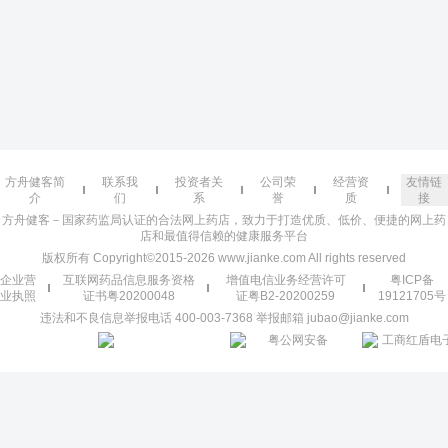
方舟健客简
联系我
投资者关
公司荣
经营资
友情链
介
们
系
誉
质
接
方舟健客－国家药监局认证的合法网上药店，致力于打造优质、低价、便捷的网上药
店和最值得信赖的健康服务平台
版权所有 Copyright©2015-2026 www.jianke.com All rights reserved
企业营
互联网药品信息服务资格
增值电信业务经营许可
粤ICP备
业执照
证书粤20200048
证粤B2-20200259
19121705号
违法和不良信息举报电话 400-003-7368 举报邮箱 jubao@jianke.com