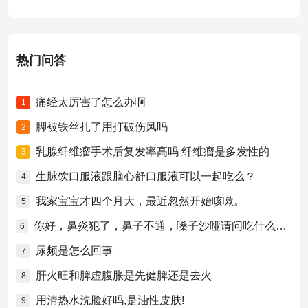
热门问答
痛经太厉害了怎么办啊
1
脚被铁丝扎了用打破伤风吗
2
乳腺纤维瘤手术后复发率高吗 纤维瘤是多发性的
3
生脉饮口服液跟脑心舒口服液可以一起吃么？
4
我家宝宝才四个月大，最近忽然开始咳嗽。
5
你好，鼻炎犯了，鼻子不通，嗓子沙哑请问吃什么药比较好？
6
尿频是怎么回事
7
肝火旺和脾虚腹胀是先健脾还是去火
8
用清热水洗脸好吗,是油性皮肤!
9