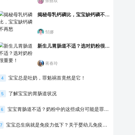
余丽双
揭秘母乳钙磷比，宝宝缺钙磷不再愁
邹娜
新生儿胃肠道不适？选对奶粉很重要！
蒋春玲
宝宝总是吐奶，罪魁祸首竟然是它！
4
了解宝宝的胃肠道状况
5
宝宝胃肠道不适？奶粉中的这些成分可能是罪魁祸首！
6
宝宝总生病就是免疫力低下？关于婴幼儿免疫力的真相，家长必须了解！
7