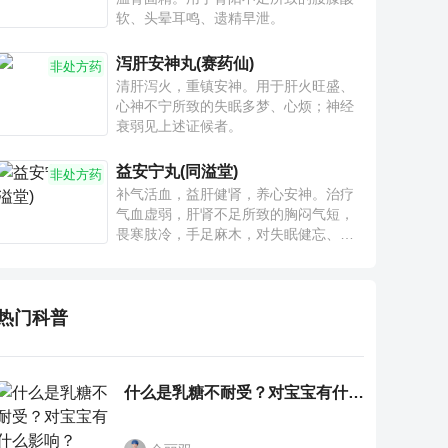
软、头晕耳鸣、遗精早泄。
泻肝安神丸(赛药仙)
非处方药
清肝泻火，重镇安神。用于肝火旺盛、
心神不宁所致的失眠多梦、心烦；神经
衰弱见上述证候者。
益安宁丸(同溢堂)
非处方药
补气活血，益肝健肾，养心安神。治疗
气血虚弱，肝肾不足所致的胸闷气短，
畏寒肢冷，手足麻木，对失眠健忘、神
疲乏力、腰膝酸软也有一定疗效。
热门科普
什么是乳糖不耐受？对宝宝有什么影响？