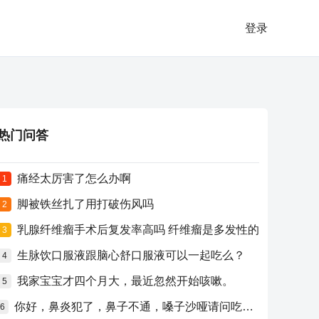
登录
热门问答
痛经太厉害了怎么办啊
1
脚被铁丝扎了用打破伤风吗
2
乳腺纤维瘤手术后复发率高吗 纤维瘤是多发性的
3
生脉饮口服液跟脑心舒口服液可以一起吃么？
4
我家宝宝才四个月大，最近忽然开始咳嗽。
5
你好，鼻炎犯了，鼻子不通，嗓子沙哑请问吃什么药比较好？
6