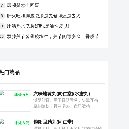
尿频是怎么回事
7
肝火旺和脾虚腹胀是先健脾还是去火
8
用清热水洗脸好吗,是油性皮肤!
9
双膝关节缘骨质增生，关节间隙变窄，骨质节
10
热门药品
六味地黄丸(同仁堂)(水蜜丸)
非处方药
滋阴补肾。用于肾阴亏损，头晕耳鸣，
腰膝酸软，骨蒸潮热，盗汗遗精。
锁阳固精丸(同仁堂)
非处方药
温肾固精。用于肾阳不足所致的腰膝酸