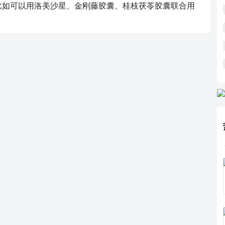
比如可以用洛美沙星、金刚藤胶囊、桂枝茯苓胶囊联合用