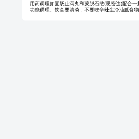
用药调理如固肠止泻丸和蒙脱石散(思密达)配合一
功能调理。饮食要清淡，不要吃辛辣生冷油腻食物