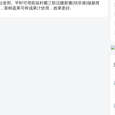
起使用。平时可用双歧杆菌三联活菌胶囊(培菲康)做肠胃
，新鲜蔬果可榨成果汁饮用，效果更好。