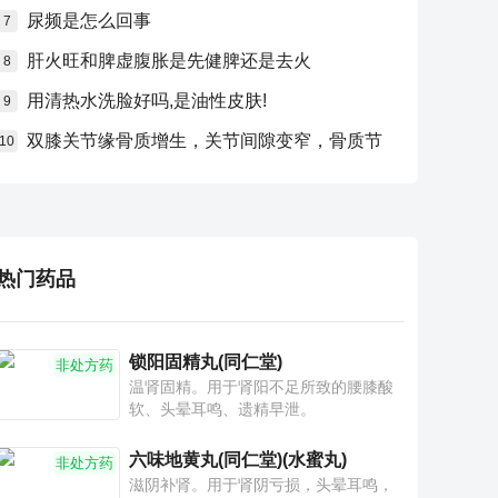
尿频是怎么回事
7
肝火旺和脾虚腹胀是先健脾还是去火
8
用清热水洗脸好吗,是油性皮肤!
9
双膝关节缘骨质增生，关节间隙变窄，骨质节
10
热门药品
锁阳固精丸(同仁堂)
非处方药
温肾固精。用于肾阳不足所致的腰膝酸
软、头晕耳鸣、遗精早泄。
六味地黄丸(同仁堂)(水蜜丸)
非处方药
滋阴补肾。用于肾阴亏损，头晕耳鸣，