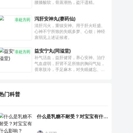
腰膝酸软，骨蒸潮热，盗汗遗精。
泻肝安神丸(赛药仙)
非处方药
清肝泻火，重镇安神。用于肝火旺盛、
心神不宁所致的失眠多梦、心烦；神经
衰弱见上述证候者。
益安宁丸(同溢堂)
非处方药
补气活血，益肝健肾，养心安神。治疗
气血虚弱，肝肾不足所致的胸闷气短，
畏寒肢冷，手足麻木，对失眠健忘、神
疲乏力、腰膝酸软也有一定疗效。
热门科普
什么是乳糖不耐受？对宝宝有什么影响？