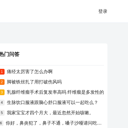
登录
热门问答
痛经太厉害了怎么办啊
1
脚被铁丝扎了用打破伤风吗
2
乳腺纤维瘤手术后复发率高吗 纤维瘤是多发性的
3
生脉饮口服液跟脑心舒口服液可以一起吃么？
4
我家宝宝才四个月大，最近忽然开始咳嗽。
5
你好，鼻炎犯了，鼻子不通，嗓子沙哑请问吃什么药比较好？
6