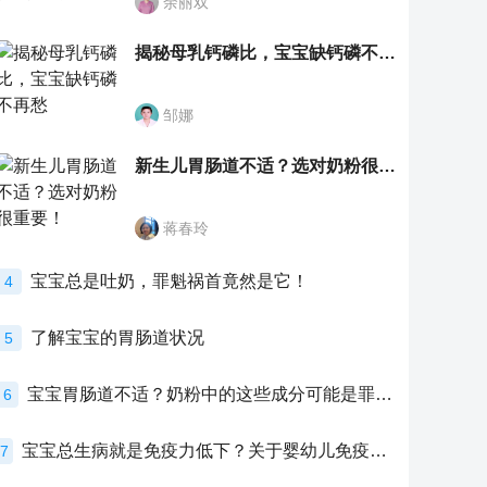
余丽双
揭秘母乳钙磷比，宝宝缺钙磷不再愁
邹娜
新生儿胃肠道不适？选对奶粉很重要！
蒋春玲
宝宝总是吐奶，罪魁祸首竟然是它！
4
了解宝宝的胃肠道状况
5
宝宝胃肠道不适？奶粉中的这些成分可能是罪魁祸首！
6
宝宝总生病就是免疫力低下？关于婴幼儿免疫力的真相，家长必须了解！
7