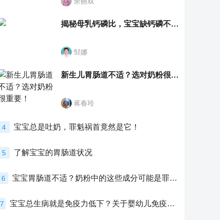
余丽双
揭秘母乳钙磷比，宝宝缺钙磷不再愁
邹娜
新生儿胃肠道不适？选对奶粉很重要！
蒋春玲
宝宝总是吐奶，罪魁祸首竟然是它！
4
了解宝宝的胃肠道状况
5
宝宝胃肠道不适？奶粉中的这些成分可能是罪魁祸首！
6
宝宝总生病就是免疫力低下？关于婴幼儿免疫力的真相，家长必须了解！
7