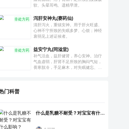
软、头晕耳鸣、遗精早泄。
泻肝安神丸(赛药仙)
非处方药
清肝泻火，重镇安神。用于肝火旺盛、
心神不宁所致的失眠多梦、心烦；神经
衰弱见上述证候者。
益安宁丸(同溢堂)
非处方药
补气活血，益肝健肾，养心安神。治疗
气血虚弱，肝肾不足所致的胸闷气短，
畏寒肢冷，手足麻木，对失眠健忘、神
疲乏力、腰膝酸软也有一定疗效。
热门科普
什么是乳糖不耐受？对宝宝有什么影响？