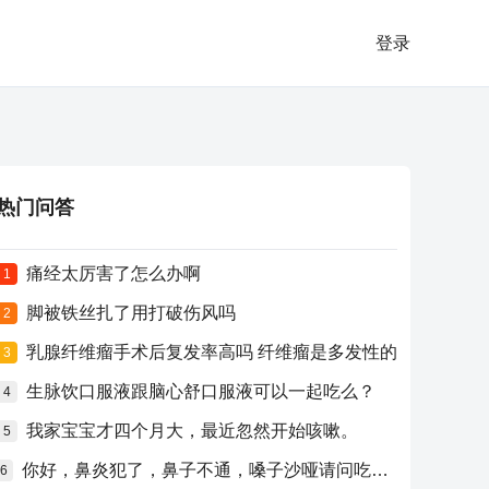
登录
热门问答
痛经太厉害了怎么办啊
1
脚被铁丝扎了用打破伤风吗
2
乳腺纤维瘤手术后复发率高吗 纤维瘤是多发性的
3
生脉饮口服液跟脑心舒口服液可以一起吃么？
4
我家宝宝才四个月大，最近忽然开始咳嗽。
5
你好，鼻炎犯了，鼻子不通，嗓子沙哑请问吃什么药比较好？
6