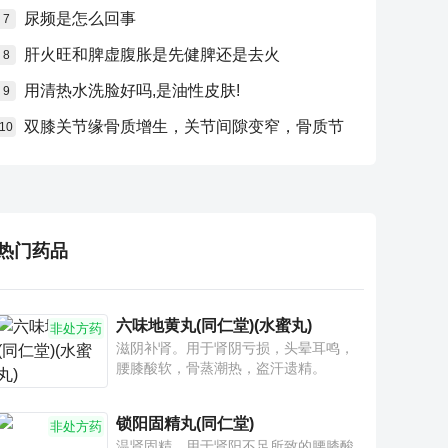
尿频是怎么回事
7
肝火旺和脾虚腹胀是先健脾还是去火
8
用清热水洗脸好吗,是油性皮肤!
9
双膝关节缘骨质增生，关节间隙变窄，骨质节
10
热门药品
六味地黄丸(同仁堂)(水蜜丸)
非处方药
滋阴补肾。用于肾阴亏损，头晕耳鸣，
腰膝酸软，骨蒸潮热，盗汗遗精。
锁阳固精丸(同仁堂)
非处方药
温肾固精。用于肾阳不足所致的腰膝酸