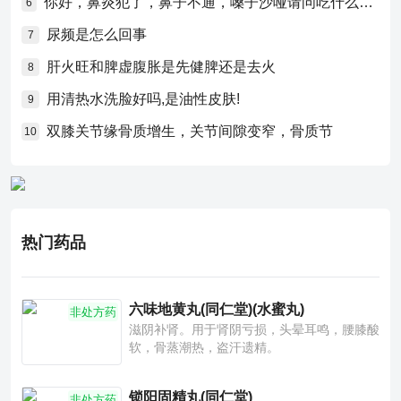
你好，鼻炎犯了，鼻子不通，嗓子沙哑请问吃什么药比较好？
6
尿频是怎么回事
7
肝火旺和脾虚腹胀是先健脾还是去火
8
用清热水洗脸好吗,是油性皮肤!
9
双膝关节缘骨质增生，关节间隙变窄，骨质节
10
热门药品
六味地黄丸(同仁堂)(水蜜丸)
非处方药
滋阴补肾。用于肾阴亏损，头晕耳鸣，腰膝酸
软，骨蒸潮热，盗汗遗精。
锁阳固精丸(同仁堂)
非处方药