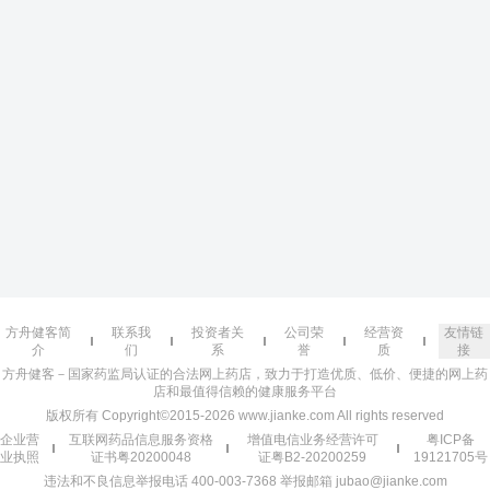
方舟健客简
联系我
投资者关
公司荣
经营资
友情链
介
们
系
誉
质
接
方舟健客－国家药监局认证的合法网上药店，致力于打造优质、低价、便捷的网上药
店和最值得信赖的健康服务平台
版权所有 Copyright©2015-2026 www.jianke.com All rights reserved
企业营
互联网药品信息服务资格
增值电信业务经营许可
粤ICP备
业执照
证书粤20200048
证粤B2-20200259
19121705号
违法和不良信息举报电话 400-003-7368 举报邮箱 jubao@jianke.com