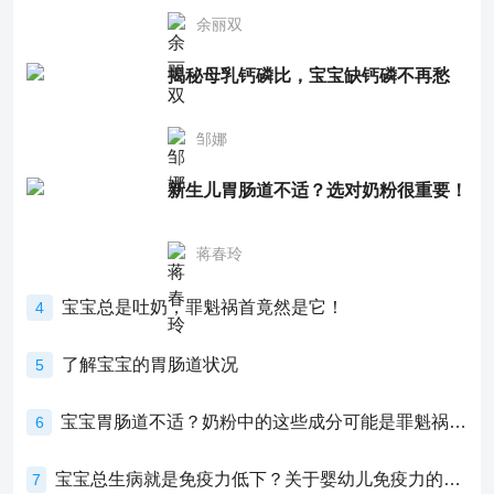
余丽双
揭秘母乳钙磷比，宝宝缺钙磷不再愁
邹娜
新生儿胃肠道不适？选对奶粉很重要！
蒋春玲
宝宝总是吐奶，罪魁祸首竟然是它！
4
了解宝宝的胃肠道状况
5
宝宝胃肠道不适？奶粉中的这些成分可能是罪魁祸首！
6
宝宝总生病就是免疫力低下？关于婴幼儿免疫力的真相，家长必须了解！
7