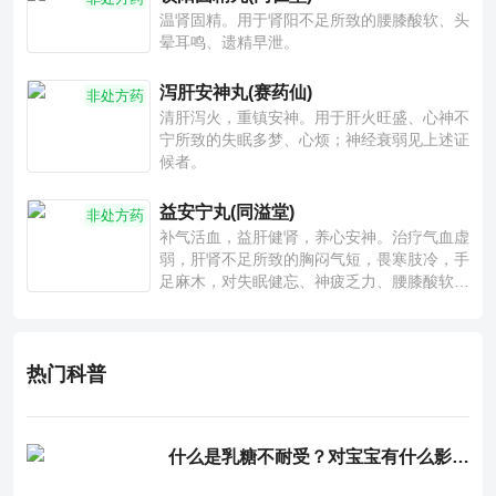
温肾固精。用于肾阳不足所致的腰膝酸软、头
晕耳鸣、遗精早泄。
泻肝安神丸(赛药仙)
非处方药
清肝泻火，重镇安神。用于肝火旺盛、心神不
宁所致的失眠多梦、心烦；神经衰弱见上述证
候者。
益安宁丸(同溢堂)
非处方药
补气活血，益肝健肾，养心安神。治疗气血虚
弱，肝肾不足所致的胸闷气短，畏寒肢冷，手
足麻木，对失眠健忘、神疲乏力、腰膝酸软也
有一定疗效。
热门科普
什么是乳糖不耐受？对宝宝有什么影响？