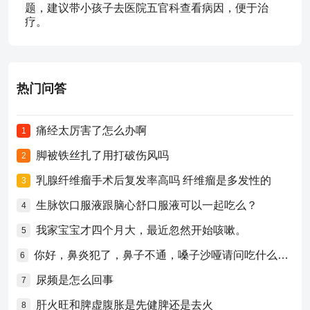
题，建议带小孩子去医院五官科查看病因，便于治
疗。
热门问答
痛经太厉害了怎么办啊
1
脚被铁丝扎了用打破伤风吗
2
乳腺纤维瘤手术后复发率高吗 纤维瘤是多发性的
3
生脉饮口服液跟脑心舒口服液可以一起吃么？
4
我家宝宝才四个月大，最近忽然开始咳嗽。
5
你好，鼻炎犯了，鼻子不通，嗓子沙哑请问吃什么药比较好？
6
尿频是怎么回事
7
肝火旺和脾虚腹胀是先健脾还是去火
8