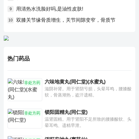
用清热水洗脸好吗,是油性皮肤!
9
双膝关节缘骨质增生，关节间隙变窄，骨质节
10
热门药品
六味地黄丸(同仁堂)(水蜜丸)
非处方药
滋阴补肾。用于肾阴亏损，头晕耳鸣，腰膝酸
软，骨蒸潮热，盗汗遗精。
锁阳固精丸(同仁堂)
非处方药
温肾固精。用于肾阳不足所致的腰膝酸软、头
晕耳鸣、遗精早泄。