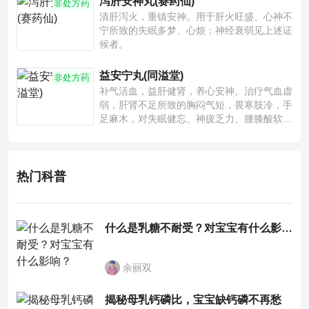
泻肝安神丸(赛药仙)
非处方药
清肝泻火，重镇安神。用于肝火旺盛、心神不
宁所致的失眠多梦、心烦；神经衰弱见上述证
候者。
益安宁丸(同溢堂)
非处方药
补气活血，益肝健肾，养心安神。治疗气血虚
弱，肝肾不足所致的胸闷气短，畏寒肢冷，手
足麻木，对失眠健忘、神疲乏力、腰膝酸软也
有一定疗效。
热门科普
什么是乳糖不耐受？对宝宝有什么影响？
余丽双
揭秘母乳钙磷比，宝宝缺钙磷不再愁