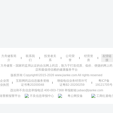
方舟健客简
联系我
投资者关
公司荣
经营资
友情链
介
们
系
誉
质
接
方舟健客－国家药监局认证的合法网上药店，致力于打造优质、低价、便捷的网上药
店和最值得信赖的健康服务平台
版权所有 Copyright©2015-2026 www.jianke.com All rights reserved
企业营
互联网药品信息服务资格
增值电信业务经营许可
粤ICP备
业执照
证书粤20200048
证粤B2-20200259
19121705号
违法和不良信息举报电话 400-003-7368 举报邮箱 jubao@jianke.com