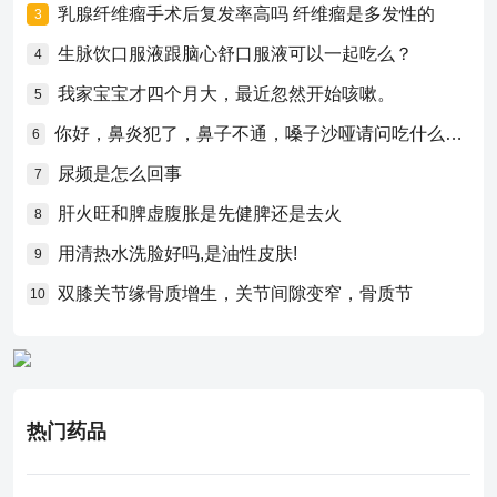
乳腺纤维瘤手术后复发率高吗 纤维瘤是多发性的
3
生脉饮口服液跟脑心舒口服液可以一起吃么？
4
我家宝宝才四个月大，最近忽然开始咳嗽。
5
你好，鼻炎犯了，鼻子不通，嗓子沙哑请问吃什么药比较好？
6
尿频是怎么回事
7
肝火旺和脾虚腹胀是先健脾还是去火
8
用清热水洗脸好吗,是油性皮肤!
9
双膝关节缘骨质增生，关节间隙变窄，骨质节
10
热门药品