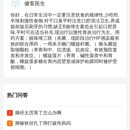
健客医生
你好，在日常生活中一定要注意饮食的规律性,少吃吃
辛辣刺激性食物.对于口臭平时注意口腔清洁卫生,养成
饭前饭后刷牙的习惯,缺乏B族维生素也会引起口腔异
味,平时可在适当补充.现治疗以慢性胃炎治疗为主。用
药方案：丽珠维三联（杀菌，现阶段治疗HP感染最有
效的联合用药，一周杀灭幽门螺旋杆菌。）猴头菌提
取物颗粒（养胃和中、抗溃疡、抗炎症。有效预防复
发和并发症。）螺旋藻片（养胃，碱性藻类中和胃
酸，螺旋藻多糖在胃内层壁形成保护粘膜同时修护受
损细胞。）
热门问答
痛经太厉害了怎么办啊
1
脚被铁丝扎了用打破伤风吗
2