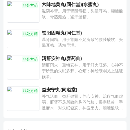
六味地黄丸(同仁堂)(水蜜丸)
非处方药
滋阴补肾。用于肾阴亏损，头晕耳鸣，腰膝酸
软，骨蒸潮热，盗汗遗精。
锁阳固精丸(同仁堂)
非处方药
温肾固精。用于肾阳不足所致的腰膝酸软、头
晕耳鸣、遗精早泄。
泻肝安神丸(赛药仙)
非处方药
清肝泻火，重镇安神。用于肝火旺盛、心神不
宁所致的失眠多梦、心烦；神经衰弱见上述证
候者。
益安宁丸(同溢堂)
非处方药
补气活血，益肝健肾，养心安神。治疗气血虚
弱，肝肾不足所致的胸闷气短，畏寒肢冷，手
足麻木，对失眠健忘、神疲乏力、腰膝酸软也
有一定疗效。