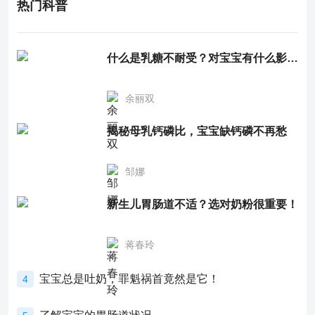
热门科普
什么是乳糖不耐受？对宝宝有什么影响？
余丽双
揭秘母乳钙磷比，宝宝缺钙磷不再愁
邹娜
新生儿胃肠道不适？选对奶粉很重要！
蒋春玲
宝宝总是吐奶，罪魁祸首竟然是它！
4