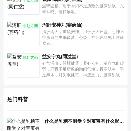
非处方药
温肾固精。用于肾阳不足所致的腰膝酸软、头
晕耳鸣、遗精早泄。
泻肝安神丸(赛药仙)
非处方药
清肝泻火，重镇安神。用于肝火旺盛、心神不
宁所致的失眠多梦、心烦；神经衰弱见上述证
候者。
益安宁丸(同溢堂)
非处方药
补气活血，益肝健肾，养心安神。治疗气血虚
弱，肝肾不足所致的胸闷气短，畏寒肢冷，手
足麻木，对失眠健忘、神疲乏力、腰膝酸软也
有一定疗效。
热门科普
什么是乳糖不耐受？对宝宝有什么影响？