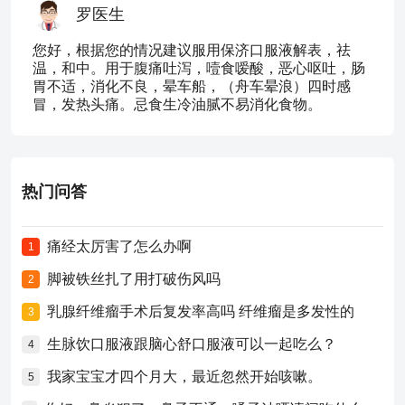
罗医生
您好，根据您的情况建议服用保济口服液解表，祛
温，和中。用于腹痛吐泻，噎食嗳酸，恶心呕吐，肠
胃不适，消化不良，晕车船，（舟车晕浪）四时感
冒，发热头痛。忌食生冷油腻不易消化食物。
热门问答
痛经太厉害了怎么办啊
1
脚被铁丝扎了用打破伤风吗
2
乳腺纤维瘤手术后复发率高吗 纤维瘤是多发性的
3
生脉饮口服液跟脑心舒口服液可以一起吃么？
4
我家宝宝才四个月大，最近忽然开始咳嗽。
5