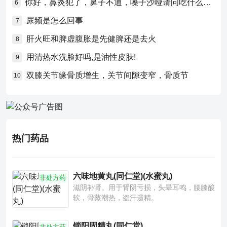
你好，鼻炎犯了，鼻子不通，嗓子沙哑请问吃什么药比较好？
6
尿频是怎么回事
7
肝火旺和脾虚腹胀是先健脾还是去火
8
用清热水洗脸好吗,是油性皮肤!
9
双膝关节缘骨质增生，关节间隙变窄，骨质节
10
热门药品
六味地黄丸(同仁堂)(水蜜丸)
非处方药
滋阴补肾。用于肾阴亏损，头晕耳鸣，腰膝酸
软，骨蒸潮热，盗汗遗精。
锁阳固精丸(同仁堂)