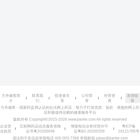
方舟健客简
联系我
投资者关
公司荣
经营资
友情链
介
们
系
誉
质
接
方舟健客－国家药监局认证的合法网上药店，致力于打造优质、低价、便捷的网上药
店和最值得信赖的健康服务平台
版权所有 Copyright©2015-2026 www.jianke.com All rights reserved
企业营
互联网药品信息服务资格
增值电信业务经营许可
粤ICP备
业执照
证书粤20200048
证粤B2-20200259
19121705号
违法和不良信息举报电话 400-003-7368 举报邮箱 jubao@jianke.com