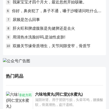
我家宝宝才四个月大，最近忽然开始咳嗽。
5
你好，鼻炎犯了，鼻子不通，嗓子沙哑请问吃什么药比较好？
6
尿频是怎么回事
7
肝火旺和脾虚腹胀是先健脾还是去火
8
用清热水洗脸好吗,是油性皮肤!
9
双膝关节缘骨质增生，关节间隙变窄，骨质节
10
热门药品
六味地黄丸(同仁堂)(水蜜丸)
非处方药
滋阴补肾。用于肾阴亏损，头晕耳鸣，腰膝酸
软，骨蒸潮热，盗汗遗精。