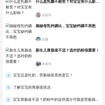
什么是乳糖不耐受？对宝宝有什么影响？
余丽双
揭秘母乳钙磷比，宝宝缺钙磷不再愁
邹娜
新生儿胃肠道不适？选对奶粉很重要！
蒋春玲
宝宝总是吐奶，罪魁祸首竟然是它！
4
了解宝宝的胃肠道状况
5
宝宝胃肠道不适？奶粉中的这些成分可能是罪魁祸首！
6