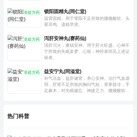
锁阳固精丸(同仁堂)
非处方药
温肾固精。用于肾阳不足所致的腰膝酸软、头
晕耳鸣、遗精早泄。
泻肝安神丸(赛药仙)
非处方药
清肝泻火，重镇安神。用于肝火旺盛、心神不
宁所致的失眠多梦、心烦；神经衰弱见上述证
候者。
益安宁丸(同溢堂)
非处方药
补气活血，益肝健肾，养心安神。治疗气血虚
弱，肝肾不足所致的胸闷气短，畏寒肢冷，手
足麻木，对失眠健忘、神疲乏力、腰膝酸软也
有一定疗效。
热门科普