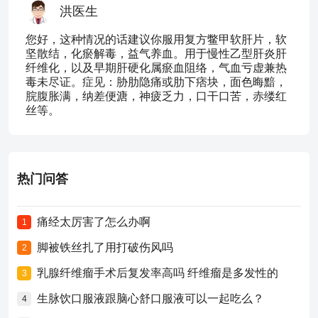
洪医生
您好，这种情况的话建议你服用复方鳖甲软肝片，软
坚散结，化瘀解毒，益气养血。用于慢性乙型肝炎肝
纤维化，以及早期肝硬化属瘀血阻络，气血亏虚兼热
毒未尽证。症见：胁肋隐痛或肋下痞块，面色晦黯，
脘腹胀满，纳差便溏，神疲乏力，口干口苦，赤缕红
丝等。
热门问答
痛经太厉害了怎么办啊
1
脚被铁丝扎了用打破伤风吗
2
乳腺纤维瘤手术后复发率高吗 纤维瘤是多发性的
3
生脉饮口服液跟脑心舒口服液可以一起吃么？
4