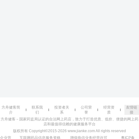
方舟健客简
联系我
投资者关
公司荣
经营资
友情链
介
们
系
誉
质
接
方舟健客－国家药监局认证的合法网上药店，致力于打造优质、低价、便捷的网上药
店和最值得信赖的健康服务平台
版权所有 Copyright©2015-2026 www.jianke.com All rights reserved
企业营
互联网药品信息服务资格
增值电信业务经营许可
粤ICP备