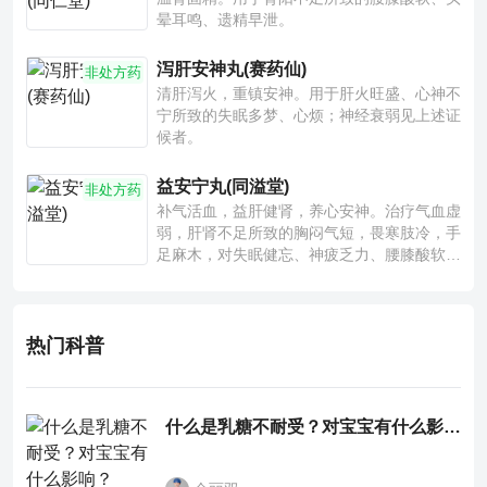
晕耳鸣、遗精早泄。
泻肝安神丸(赛药仙)
非处方药
清肝泻火，重镇安神。用于肝火旺盛、心神不
宁所致的失眠多梦、心烦；神经衰弱见上述证
候者。
益安宁丸(同溢堂)
非处方药
补气活血，益肝健肾，养心安神。治疗气血虚
弱，肝肾不足所致的胸闷气短，畏寒肢冷，手
足麻木，对失眠健忘、神疲乏力、腰膝酸软也
有一定疗效。
热门科普
什么是乳糖不耐受？对宝宝有什么影响？