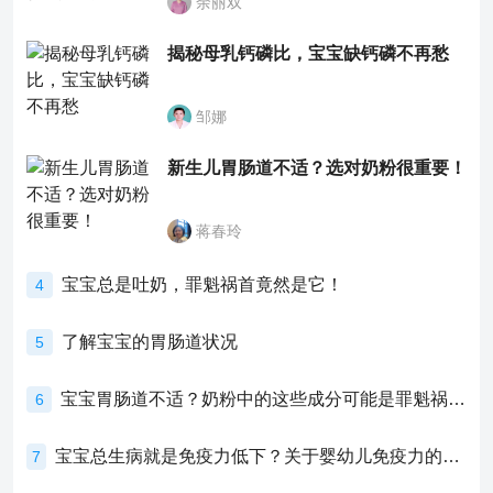
余丽双
揭秘母乳钙磷比，宝宝缺钙磷不再愁
邹娜
新生儿胃肠道不适？选对奶粉很重要！
蒋春玲
宝宝总是吐奶，罪魁祸首竟然是它！
4
了解宝宝的胃肠道状况
5
宝宝胃肠道不适？奶粉中的这些成分可能是罪魁祸首！
6
宝宝总生病就是免疫力低下？关于婴幼儿免疫力的真相，家长必须了解！
7