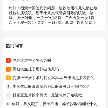
您好！很荣幸回答您的问题！建议使用小儿化痰止咳
颗粒祛痰镇咳。用于小儿支气管炎所致的咳嗽、咯
痰。 开水冲服，一岁一次1/2袋，二至五岁一次1袋，
六至十岁一次1～2袋，一日3次。希望可以帮到您！
热门问答
痛经太厉害了怎么办啊
1
脚被铁丝扎了用打破伤风吗
2
乳腺纤维瘤手术后复发率高吗 纤维瘤是多发性的
3
生脉饮口服液跟脑心舒口服液可以一起吃么？
4
我家宝宝才四个月大，最近忽然开始咳嗽。
5
你好，鼻炎犯了，鼻子不通，嗓子沙哑请问吃什么药比较好？
6