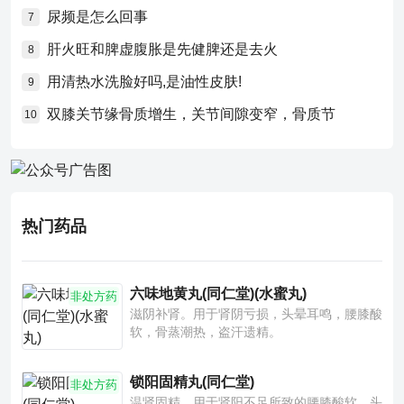
尿频是怎么回事
7
肝火旺和脾虚腹胀是先健脾还是去火
8
用清热水洗脸好吗,是油性皮肤!
9
双膝关节缘骨质增生，关节间隙变窄，骨质节
10
热门药品
六味地黄丸(同仁堂)(水蜜丸)
非处方药
滋阴补肾。用于肾阴亏损，头晕耳鸣，腰膝酸
软，骨蒸潮热，盗汗遗精。
锁阳固精丸(同仁堂)
非处方药
温肾固精。用于肾阳不足所致的腰膝酸软、头