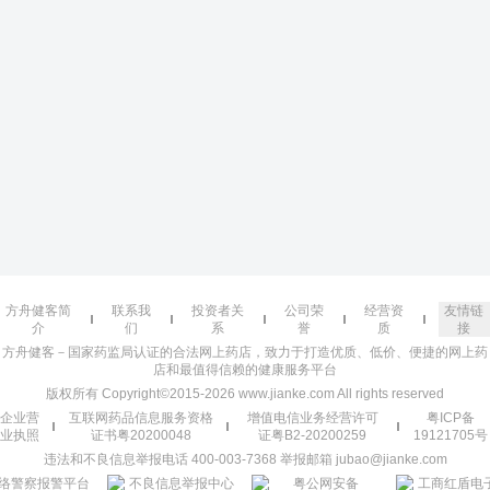
方舟健客简
联系我
投资者关
公司荣
经营资
友情链
介
们
系
誉
质
接
方舟健客－国家药监局认证的合法网上药店，致力于打造优质、低价、便捷的网上药
店和最值得信赖的健康服务平台
版权所有 Copyright©2015-2026 www.jianke.com All rights reserved
企业营
互联网药品信息服务资格
增值电信业务经营许可
粤ICP备
业执照
证书粤20200048
证粤B2-20200259
19121705号
违法和不良信息举报电话 400-003-7368 举报邮箱 jubao@jianke.com